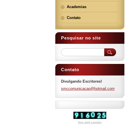
Academias
Contato
Pesquisar no site
Contato
Divulgando Escritores!
smccomun
icacao@h
otmail.c
om
free web counter