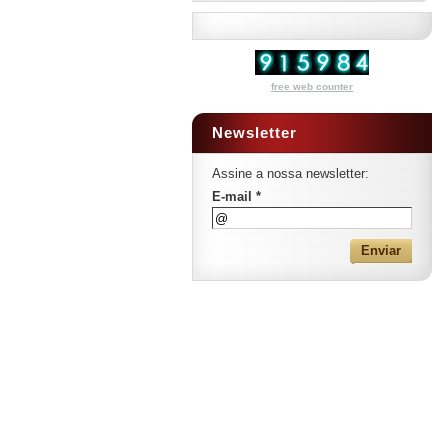
free web counter
Newsletter
Assine a nossa newsletter:
E-mail *