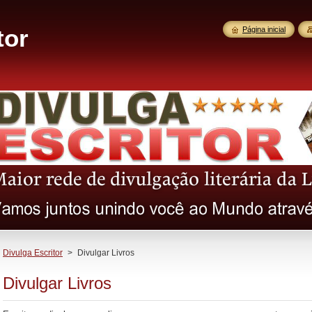
tor
Página inicial
Divulga Escritor
>
Divulgar Livros
Divulgar Livros