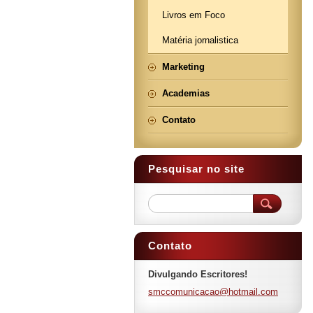
Livros em Foco
Matéria jornalistica
Marketing
Academias
Contato
Pesquisar no site
Contato
Divulgando Escritores!
smccomun
icacao@h
otmail.c
om