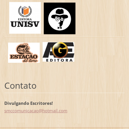
Contato
Divulgando Escritores!
smccomun
icacao@h
otmail.c
om