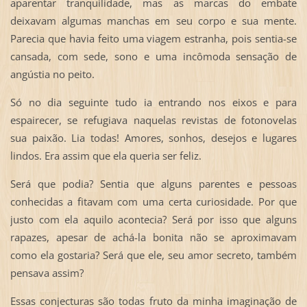
aparentar tranquilidade, mas as marcas do embate
deixavam algumas manchas em seu corpo e sua mente.
Parecia que havia feito uma viagem estranha, pois sentia-se
cansada, com sede, sono e uma incômoda sensação de
angústia no peito.
Só no dia seguinte tudo ia entrando nos eixos e para
espairecer, se refugiava naquelas revistas de fotonovelas
sua paixão. Lia todas! Amores, sonhos, desejos e lugares
lindos. Era assim que ela queria ser feliz.
Será que podia? Sentia que alguns parentes e pessoas
conhecidas a fitavam com uma certa curiosidade. Por que
justo com ela aquilo acontecia? Será por isso que alguns
rapazes, apesar de achá-la bonita não se aproximavam
como ela gostaria? Será que ele, seu amor secreto, também
pensava assim?
Essas conjecturas são todas fruto da minha imaginação de