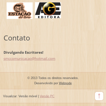
Contato
Divulgando Escritores!
smccomun
icacao@h
otmail.c
om
© 2013 Todos os direitos reservados.
Desenvolvido por
Webnode
Visualizar:
Versão móvel
|
Versão PC