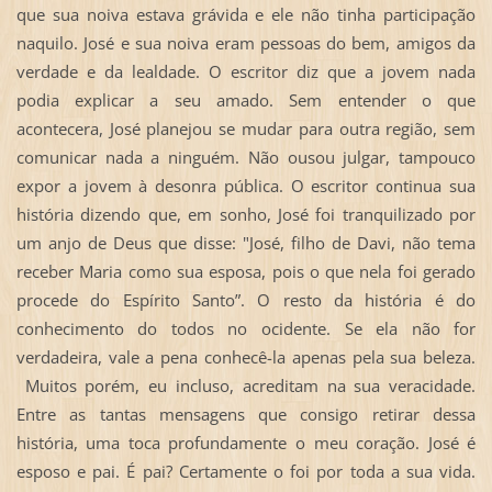
que sua noiva estava grávida e ele não tinha participação
naquilo. José e sua noiva eram pessoas do bem, amigos da
verdade e da lealdade. O escritor diz que a jovem nada
podia explicar a seu amado. Sem entender o que
acontecera, José planejou se mudar para outra região, sem
comunicar nada a ninguém. Não ousou julgar, tampouco
expor a jovem à desonra pública. O escritor continua sua
história dizendo que, em sonho, José foi tranquilizado por
um anjo de Deus que disse: "José, filho de Davi, não tema
receber Maria como sua esposa, pois o que nela foi gerado
procede do Espírito Santo”. O resto da história é do
conhecimento do todos no ocidente. Se ela não for
verdadeira, vale a pena conhecê-la apenas pela sua beleza.
Muitos porém, eu incluso, acreditam na sua veracidade.
Entre as tantas mensagens que consigo retirar dessa
história, uma toca profundamente o meu coração. José é
esposo e pai. É pai? Certamente o foi por toda a sua vida.