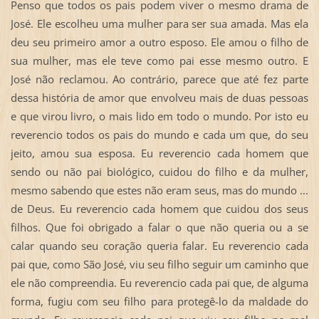
Penso que todos os pais podem viver o mesmo drama de
José. Ele escolheu uma mulher para ser sua amada. Mas ela
deu seu primeiro amor a outro esposo. Ele amou o filho de
sua mulher, mas ele teve como pai esse mesmo outro. E
José não reclamou. Ao contrário, parece que até fez parte
dessa história de amor que envolveu mais de duas pessoas
e que virou livro, o mais lido em todo o mundo. Por isto eu
reverencio todos os pais do mundo e cada um que, do seu
jeito, amou sua esposa. Eu reverencio cada homem que
sendo ou não pai biológico, cuidou do filho e da mulher,
mesmo sabendo que estes não eram seus, mas do mundo ...
de Deus. Eu reverencio cada homem que cuidou dos seus
filhos. Que foi obrigado a falar o que não queria ou a se
calar quando seu coração queria falar. Eu reverencio cada
pai que, como São José, viu seu filho seguir um caminho que
ele não compreendia. Eu reverencio cada pai que, de alguma
forma, fugiu com seu filho para protegê-lo da maldade do