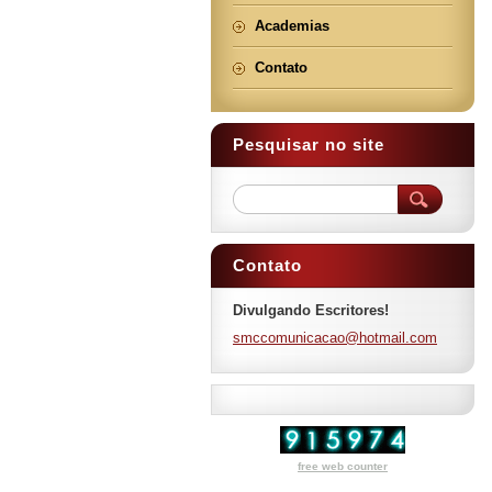
Academias
Contato
Pesquisar no site
Contato
Divulgando Escritores!
smccomun
icacao@h
otmail.c
om
free web counter