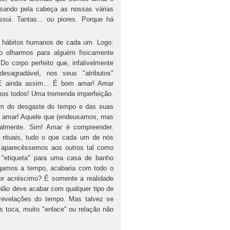
ssando pela cabeça as nossas várias
ui. Tantas... ou piores. Porque há
os hábitos humanos de cada um. Logo:
 olharmos para alguém fisicamente
o corpo perfeito que, infalivelmente
sagradável, nos seus "atributos"
. E ainda assim... É bom amar! Amar
omos todos! Uma tremenda imperfeição.
além do desgaste do tempo e das suas
 a amar! Aquele que (endeusamos, mas
almente. Sim! Amar é compreender.
, rituais, tudo o que cada um de nós
e aparecêssemos aos outros tal como
"etiqueta" para uma casa de banho
egamos a tempo, acabaria com todo o
or acréscimo? É somente a realidade
Não deve acabar com qualquer tipo de
revelações do tempo. Mas talvez se
 toca, muito "enlace" ou relação não