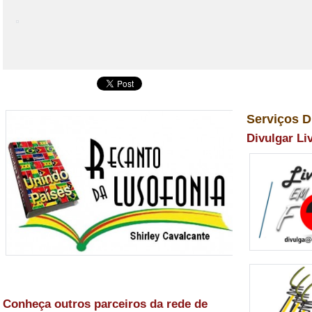
Serviços D
Divulgar Li
Conheça outros parceiros da rede de