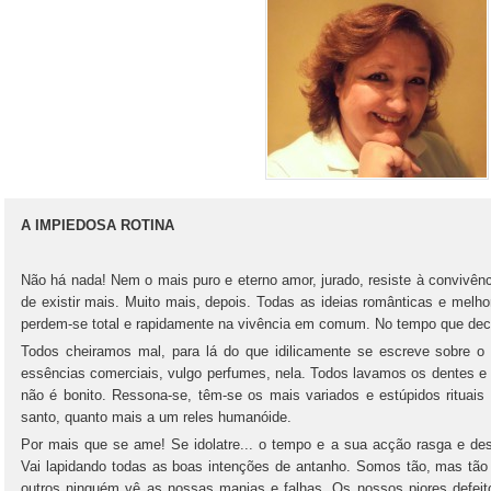
A IMPIEDOSA ROTINA
Não há nada! Nem o mais puro e eterno amor, jurado, resiste à convivên
de existir mais. Muito mais, depois. Todas as ideias românticas e melho
perdem-se total e rapidamente na vivência em comum. No tempo que dec
Todos cheiramos mal, para lá do que idilicamente se escreve sobre o
essências comerciais, vulgo perfumes, nela. Todos lavamos os dentes e
não é bonito. Ressona-se, têm-se os mais variados e estúpidos rituais 
santo, quanto mais a um reles humanóide.
Por mais que se ame! Se idolatre... o tempo e a sua acção rasga e des
Vai lapidando todas as boas intenções de antanho. Somos tão, mas tão 
outros ninguém vê as nossas manias e falhas. Os nossos piores defei