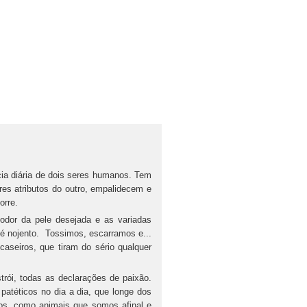
cia diária de dois seres humanos. Tem
res atributos do outro, empalidecem e
orre.
 odor da pele desejada e as variadas
 é nojento. Tossimos, escarramos e...
caseiros, que tiram do sério qualquer
trói, todas as declarações de paixão.
patéticos no dia a dia, que longe dos
tos, como animais que somos afinal e