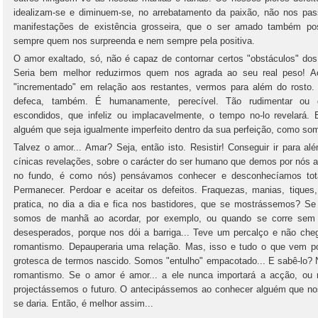
idealizam-se e diminuem-se, no arrebatamento da paixão, não nos pa
manifestações de existência grosseira, que o ser amado também poss
sempre quem nos surpreenda e nem sempre pela positiva.
O amor exaltado, só, não é capaz de contornar certos "obstáculos" d
Seria bem melhor reduzirmos quem nos agrada ao seu real peso! Ao
"incrementado" em relação aos restantes, vermos para além do rosto. D
defeca, também. É humanamente, perecível. Tão rudimentar ou de
escondidos, que infeliz ou implacavelmente, o tempo no-lo revelará
alguém que seja igualmente imperfeito dentro da sua perfeição, como s
Talvez o amor... Amar? Seja, então isto. Resistir! Conseguir ir para 
cínicas revelações, sobre o carácter do ser humano que demos por nós
no fundo, é como nós) pensávamos conhecer e desconhecíamos tot
Permanecer. Perdoar e aceitar os defeitos. Fraquezas, manias, tiques
pratica, no dia a dia e fica nos bastidores, que se mostrássemos? S
somos de manhã ao acordar, por exemplo, ou quando se corre sem 
desesperados, porque nos dói a barriga... Teve um percalço e não ch
romantismo. Depauperaria uma relação. Mas, isso e tudo o que vem p
grotesca de termos nascido. Somos "entulho" empacotado... E sabê-lo? 
romantismo. Se o amor é amor... a ele nunca importará a acção, ou 
projectássemos o futuro. O antecipássemos ao conhecer alguém que nos
se daria. Então, é melhor assim...