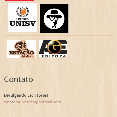
Contato
Divulgando Escritores!
smccomun
icacao@h
otmail.c
om