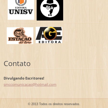
Contato
Divulgando Escritores!
smccomun
icacao@h
otmail.c
om
© 2013 Todos os direitos reservados.