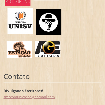
Contato
Divulgando Escritores!
smccomun
icacao@h
otmail.c
om