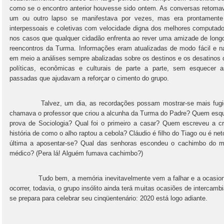
como se o encontro anterior houvesse sido ontem. As conversas retomav
um ou outro lapso se manifestava por vezes, mas era prontamente
interpessoais e coletivas com velocidade digna dos melhores computado
nos casos que qualquer cidadão enfrenta ao rever uma amizade de longo
reencontros da Turma. Informações eram atualizadas de modo fácil e nat
em meio a análises sempre abalizadas sobre os destinos e os desatinos
políticas, econômicas e culturais de parte a parte, sem esquecer a
passadas que ajudavam a reforçar o cimento do grupo.
Talvez, um dia, as recordações possam mostrar-se mais fugidi
chamava o professor que criou a alcunha da Turma do Padre? Quem esque
prova de Sociologia? Qual foi o primeiro a casar? Quem escreveu a c
história de como o alho raptou a cebola? Cláudio é filho do Tiago ou é ne
última a aposentar-se? Qual das senhoras escondeu o cachimbo do ma
médico? (Pera lá! Alguém fumava cachimbo?)
Tudo bem, a memória inevitavelmente vem a falhar e a ocasionar 
ocorrer, todavia, o grupo insólito ainda terá muitas ocasiões de intercam
se prepara para celebrar seu cinqüentenário: 2020 está logo adiante.