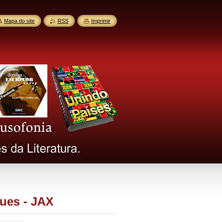
Mapa do site
RSS
Imprimir
ues - JAX