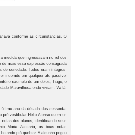
va conforme as circunstâncias. O
medida que ingressavam no rol dos
ito de mais essa expressão consagrada
as de seriedade. Todos eram íntegros,
r incorrido em qualquer ato passível
eritório exemplo de um deles, Tiago, e
Cidade Maravilhosa onde viviam. Vá lá,
imo ano da década dos sessenta,
o pré-vestibular Hélio Alonso quem os
s notas dos alunos, identificando seus
nio Maria Zaccaria, as boas notas
 botando prá quebrar. A alcunha pegou