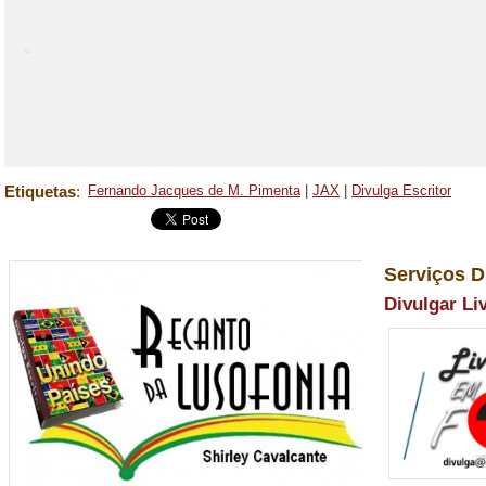
Etiquetas
:
Fernando Jacques de M. Pimenta
|
JAX
|
Divulga Escritor
Serviços D
Divulgar Li