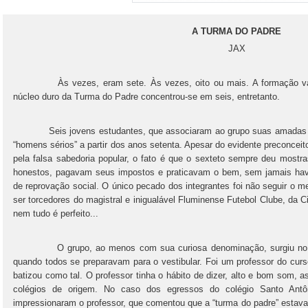
A TURMA DO PADRE
JAX
Às vezes, eram sete. Às vezes, oito ou mais. A formação varia
núcleo duro da Turma do Padre concentrou-se em seis, entretanto.
Seis jovens estudantes, que associaram ao grupo suas amadas à 
“homens sérios” a partir dos anos setenta. Apesar do evidente preconce
pela falsa sabedoria popular, o fato é que o sexteto sempre deu mostr
honestos, pagavam seus impostos e praticavam o bem, sem jamais have
de reprovação social. O único pecado dos integrantes foi não seguir o m
ser torcedores do magistral e inigualável Fluminense Futebol Clube, da 
nem tudo é perfeito...
O grupo, ao menos com sua curiosa denominação, surgiu no últ
quando todos se preparavam para o vestibular. Foi um professor do curs
batizou como tal. O professor tinha o hábito de dizer, alto e bom som, a
colégios de origem. No caso dos egressos do colégio Santo Antô
impressionaram o professor, que comentou que a “turma do padre” estava