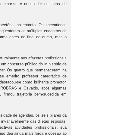
nominar-se e consolidar os laços de
ária, no entanto. Os zaccarianos
reqüentaram os múltiplos encontros de
urma antes do final do curso, mas o
almente aos afazeres profissionais
em concurso público do Ministério da
lhar. Os quatro que permaneceram na
se emérito professor catedrático de
 destacou-se como brilhante promotor.
 PETROBRAS e Osvaldo, após algumas
l, firmou trajetória bem-sucedida em
ade de agendas, os seis pilares da
invariavelmente das diletas esposas.
tivas atividades profissionais, sua
rupo deu ainda mais força e coesão ao