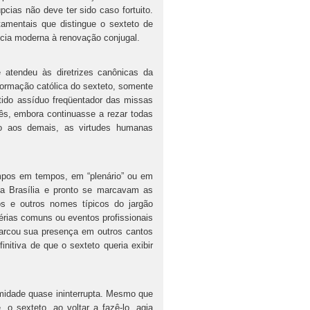
cias não deve ter sido caso fortuito.
tamentais que distingue o sexteto de
cia moderna à renovação conjugal.
ndeu às diretrizes canônicas da
 formação católica do sexteto, somente
tido assíduo freqüentador das missas
ês, embora continuasse a rezar todas
to aos demais, as virtudes humanas
pos em tempos, em “plenário” ou em
ra Brasília e pronto se marcavam as
s e outros nomes típicos do jargão
férias comuns ou eventos profissionais
marcou sua presença em outros cantos
itiva de que o sexteto queria exibir
ade quase ininterrupta. Mesmo que
o sexteto, ao voltar a fazê-lo, agia