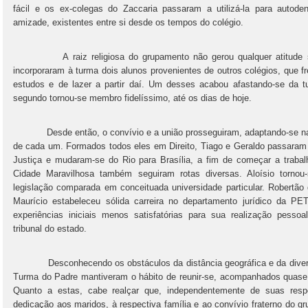
fácil e os ex-colegas do Zaccaria passaram a utilizá-la para autode
amizade, existentes entre si desde os tempos do colégio.
A raiz religiosa do grupamento não gerou qualquer atitude sect
incorporaram à turma dois alunos provenientes de outros colégios, que f
estudos e de lazer a partir daí. Um desses acabou afastando-se da t
segundo tornou-se membro fidelíssimo, até os dias de hoje.
Desde então, o convívio e a união prosseguiram, adaptando-se natur
de cada um. Formados todos eles em Direito, Tiago e Geraldo passaram 
Justiça e mudaram-se do Rio para Brasília, a fim de começar a traba
Cidade Maravilhosa também seguiram rotas diversas. Aloísio tornou-
legislação comparada em conceituada universidade particular. Robertão
Maurício estabeleceu sólida carreira no departamento jurídico da
experiências iniciais menos satisfatórias para sua realização pessoa
tribunal do estado.
Desconhecendo os obstáculos da distância geográfica e da diversid
Turma do Padre mantiveram o hábito de reunir-se, acompanhados quase 
Quanto a estas, cabe realçar que, independentemente de suas respec
dedicação aos maridos, à respectiva família e ao convívio fraterno do g