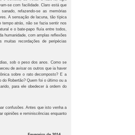
am-se com facilidade. Claro está que
 sanado, refazendo-se as memórias
res. A sensação de lacuna, tão típica
 tempo atrás, não se fazia sentir nos
ural e o bate-papo fluía entre todos,
 da humanidade, com amplas reflexões
s muitas recordações de peripécias
as, sob o peso dos anos. Como se
ceu de avisar os outros que ia haver
rônica sobre o rato decomposto? E a
to do Robertão? Quem foi o último ou a
rido, para ele obedecer à ordem do
confusões. Antes que isto venha a
biar opiniões e reminiscências enquanto
Fevereiro de 2014.