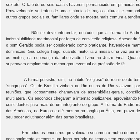
sexteto. O fato de os seis casais haverem permanecido em primeiras núp
Provavelmente se tratou de uma sintonia de traços culturais e compor
outros grupos sociais ou familiares onde se mostra mais comum a tendên
Não se deve interpretar, contudo, que a Turma do Padre ate
indissolubilidade matrimonial por força de convicção religiosa. Apesar da
o bom Geraldo podia ser considerado como praticante, havendo-se man
dominicais. Seu colega Tiago, quando muito, ia à missa uma vez por m
as noites, na esperança da absolvição divina no Juízo Final. Quan
superavam amplamente o menor grau eventual de profissão de fé.
A turma persistiu, sim, no hábito “religioso” de reunir-se de tem
“subgrupos”. Os de Brasília vinham ao Rio ou os do Rio viajavam pa
reuniões, que jocosamente chamavam de assembléias-gerais, concílio
multilateral. Os encontros chegaram a internacionalizar-se, aproveitando 
coincidentes para mais de um integrante do grupo. A Turma do Padre 
das Américas, na Europa e até mesmo na longínqua Ásia, em prova defin
seu poder aglutinador além das terras brasileiras.
Em todos os encontros, prevalecia o sentimento mútuo de proximid
ocasionalmente escoasse um largo período de tempo sem encontrar-se, 