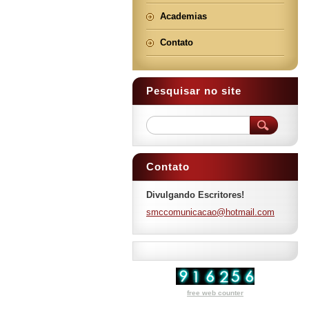
Academias
Contato
Pesquisar no site
Contato
Divulgando Escritores!
smccomun
icacao@h
otmail.c
om
free web counter