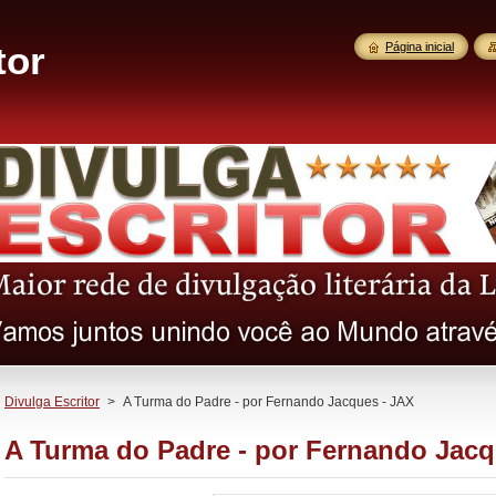
tor
Página inicial
Divulga Escritor
>
A Turma do Padre - por Fernando Jacques - JAX
A Turma do Padre - por Fernando Jacq