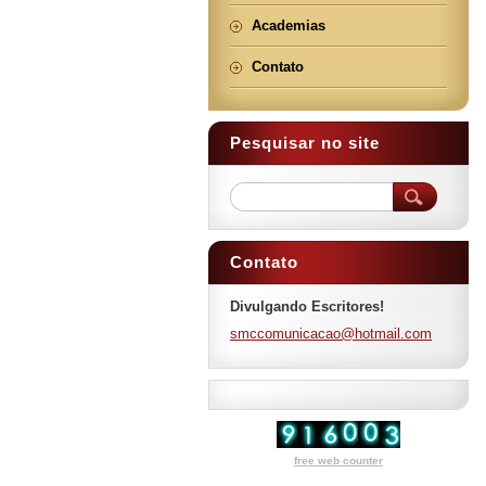
Academias
Contato
Pesquisar no site
Contato
Divulgando Escritores!
smccomun
icacao@h
otmail.c
om
free web counter