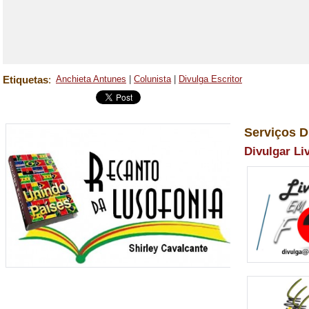
Etiquetas
:
Anchieta Antunes
|
Colunista
|
Divulga Escritor
Serviços D
Divulgar Li