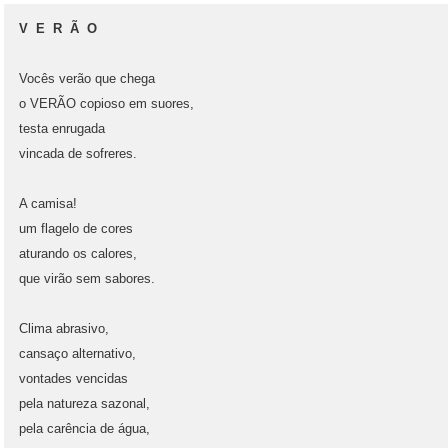
V E R Ã O
Vocês verão que chega
o VERÃO copioso em suores,
testa enrugada
vincada de sofreres.
A camisa!
um flagelo de cores
aturando os calores,
que virão sem sabores.
Clima abrasivo,
cansaço alternativo,
vontades vencidas
pela natureza sazonal,
pela carência de água,