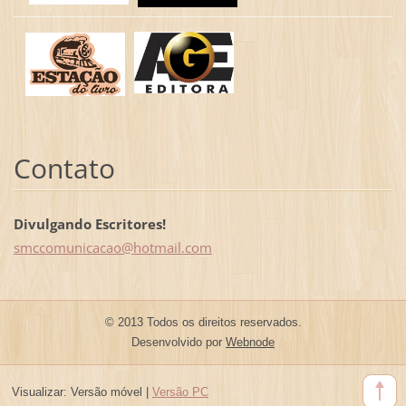
Contato
Divulgando Escritores!
smccomun
icacao@h
otmail.c
om
© 2013 Todos os direitos reservados.
Desenvolvido por
Webnode
Visualizar:
Versão móvel
|
Versão PC