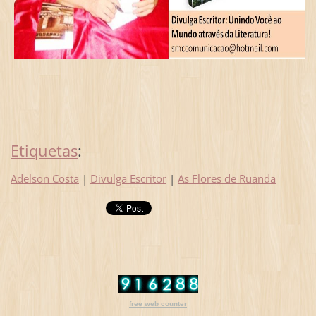
Etiquetas
:
Adelson Costa
|
Divulga Escritor
|
As Flores de Ruanda
free web counter