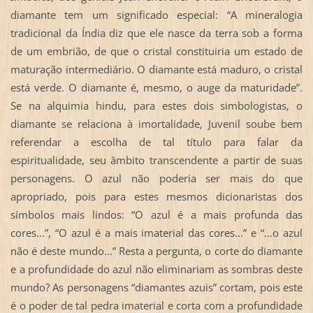
diamante tem um significado especial: “A mineralogia
tradicional da Índia diz que ele nasce da terra sob a forma
de um embrião, de que o cristal constituiria um estado de
maturação intermediário. O diamante está maduro, o cristal
está verde. O diamante é, mesmo, o auge da maturidade”.
Se na alquimia hindu, para estes dois simbologistas, o
diamante se relaciona à imortalidade, Juvenil soube bem
referendar a escolha de tal título para falar da
espiritualidade, seu âmbito transcendente a partir de suas
personagens. O azul não poderia ser mais do que
apropriado, pois para estes mesmos dicionaristas dos
símbolos mais lindos: “O azul é a mais profunda das
cores...”, “O azul é a mais imaterial das cores...” e “...o azul
não é deste mundo...” Resta a pergunta, o corte do diamante
e a profundidade do azul não eliminariam as sombras deste
mundo? As personagens “diamantes azuis” cortam, pois este
é o poder de tal pedra imaterial e corta com a profundidade