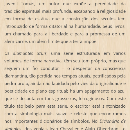
Juvenil Tomás, um autor que expõe a perenidade da
tradição espiritual mais profunda, escapando à religiosidade
em forma de estátua que a construção dos séculos tem
introduzido de forma ditatorial na humanidade. Seus livros:
um chamado para a liberdade e para a promessa de um
além-carne, um além-limite que a terra impõe.
Os diamantes azuis
, uma série estruturada em vários
volumes, de forma narrativa, têm seu tom próprio, mas que
seguem um fio condutor – o despertar da consciência
diamantina, tão perdida nos tempos atuais, petrificados pela
pedra bruta, ainda não lapidada pelo viés da originalidade e
poeticidade do plano espiritual; há um apagamento do azul
que se desbota em tons grosseiros, ferruginosos. Com este
título tão belo para esta série, o escritor está sintonizado
com a simbologia mais suave e celeste que encontramos
nos importantes dicionários de símbolos. No
Dicionário de
símbolos
, dos geniais Jean Chevalier e Alain Gheerbrant, o