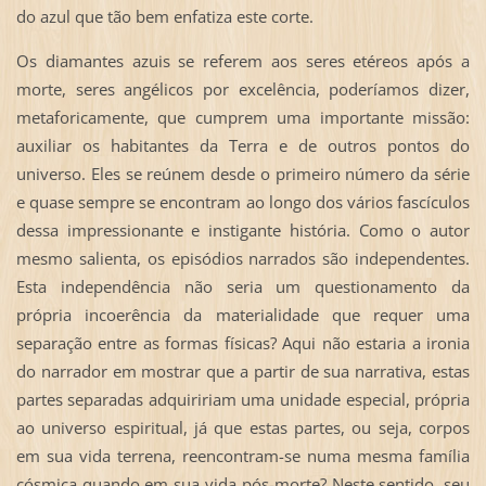
do azul que tão bem enfatiza este corte.
Os diamantes azuis se referem aos seres etéreos após a
morte, seres angélicos por excelência, poderíamos dizer,
metaforicamente, que cumprem uma importante missão:
auxiliar os habitantes da Terra e de outros pontos do
universo. Eles se reúnem desde o primeiro número da série
e quase sempre se encontram ao longo dos vários fascículos
dessa impressionante e instigante história. Como o autor
mesmo salienta, os episódios narrados são independentes.
Esta independência não seria um questionamento da
própria incoerência da materialidade que requer uma
separação entre as formas físicas? Aqui não estaria a ironia
do narrador em mostrar que a partir de sua narrativa, estas
partes separadas adquiririam uma unidade especial, própria
ao universo espiritual, já que estas partes, ou seja, corpos
em sua vida terrena, reencontram-se numa mesma família
cósmica quando em sua vida pós-morte? Neste sentido, seu