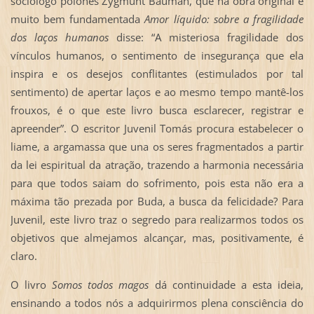
sociólogo polonês Zygmunt Bauman, que na obra original e
muito bem fundamentada
Amor líquido: sobre a fragilidade
dos laços humanos
disse: “A misteriosa fragilidade dos
vínculos humanos, o sentimento de insegurança que ela
inspira e os desejos conflitantes (estimulados por tal
sentimento) de apertar laços e ao mesmo tempo mantê-los
frouxos, é o que este livro busca esclarecer, registrar e
apreender”. O escritor Juvenil Tomás procura estabelecer o
liame, a argamassa que una os seres fragmentados a partir
da lei espiritual da atração, trazendo a harmonia necessária
para que todos saiam do sofrimento, pois esta não era a
máxima tão prezada por Buda, a busca da felicidade? Para
Juvenil, este livro traz o segredo para realizarmos todos os
objetivos que almejamos alcançar, mas, positivamente, é
claro.
O livro
Somos todos magos
dá continuidade a esta ideia,
ensinando a todos nós a adquirirmos plena consciência do