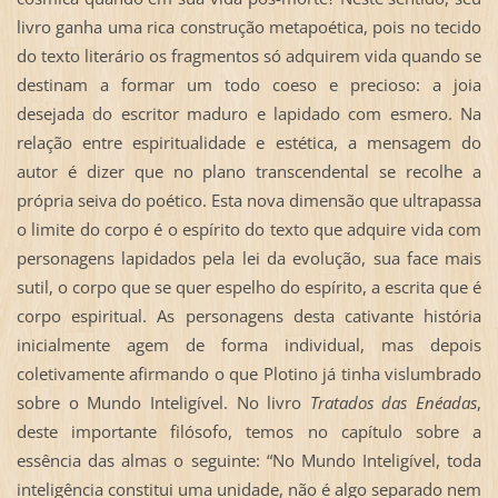
livro ganha uma rica construção metapoética, pois no tecido
do texto literário os fragmentos só adquirem vida quando se
destinam a formar um todo coeso e precioso: a joia
desejada do escritor maduro e lapidado com esmero. Na
relação entre espiritualidade e estética, a mensagem do
autor é dizer que no plano transcendental se recolhe a
própria seiva do poético. Esta nova dimensão que ultrapassa
o limite do corpo é o espírito do texto que adquire vida com
personagens lapidados pela lei da evolução, sua face mais
sutil, o corpo que se quer espelho do espírito, a escrita que é
corpo espiritual. As personagens desta cativante história
inicialmente agem de forma individual, mas depois
coletivamente afirmando o que Plotino já tinha vislumbrado
sobre o Mundo Inteligível. No livro
Tratados das Enéadas
,
deste importante filósofo, temos no capítulo sobre a
essência das almas o seguinte: “No Mundo Inteligível, toda
inteligência constitui uma unidade, não é algo separado nem