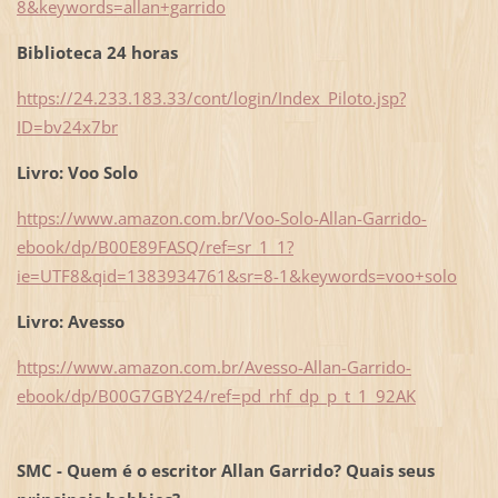
8&keywords=allan+garrido
Biblioteca 24 horas
https://24.233.183.33/cont/login/Index_Piloto.jsp?
ID=bv24x7br
Livro: Voo Solo
https://www.amazon.com.br/Voo-Solo-Allan-Garrido-
ebook/dp/B00E89FASQ/ref=sr_1_1?
ie=UTF8&qid=1383934761&sr=8-1&keywords=voo+solo
Livro: Avesso
https://www.amazon.com.br/Avesso-Allan-Garrido-
ebook/dp/B00G7GBY24/ref=pd_rhf_dp_p_t_1_92AK
SMC - Quem é o escritor Allan Garrido? Quais seus