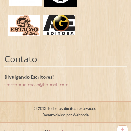
Contato
Divulgando Escritores!
smccomun
icacao@h
otmail.c
om
© 2013 Todos os direitos reservados.
Desenvolvido por
Webnode