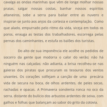
cavalga as ondas marinhas que vêm de longe molhar nossas
praias, salgar nossas costas, banhar nossos espíritos
altaneiros, sobe a serra para bailar entre as nuvens e
inspirar-se junto aos anjos da cortesia e contemplação. Como
que alado, empurrado pelo ritmo da vida, viceja em todos os
poros, enxuga as testas dos trabalhadores, escorrega pelas
pernas dos caminhantes, e estufa os balões dos turistas.
Do alto de sua imponência ele acolhe os pedidos de
socorro da gente que modorra o calor do verão; não há
ninguém nas calçadas; não adianta, a brisa recolheu-se nas
galeras dos piratas que procuram os tesouros dos ventos
uivantes. Os corações solfejam a canção de uma precária
vida de secura na boca, de olhos ardentes, de peles secas,
rachadas e opacas. A Primavera sonolenta ronca no oco da
serra, distante do bulício dos arbustos ardentes de seiva, com
galhos e folhas que balançam ao sabor do grito da cotovia.