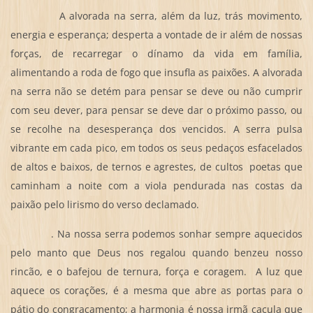
A alvorada na serra, além da luz, trás movimento,
energia e esperança; desperta a vontade de ir além de nossas
forças, de recarregar o dínamo da vida em família,
alimentando a roda de fogo que insufla as paixões. A alvorada
na serra não se detém para pensar se deve ou não cumprir
com seu dever, para pensar se deve dar o próximo passo, ou
se recolhe na desesperança dos vencidos. A serra pulsa
vibrante em cada pico, em todos os seus pedaços esfacelados
de altos e baixos, de ternos e agrestes, de cultos poetas que
caminham a noite com a viola pendurada nas costas da
paixão pelo lirismo do verso declamado.
. Na nossa serra podemos sonhar sempre aquecidos
pelo manto que Deus nos regalou quando benzeu nosso
rincão, e o bafejou de ternura, força e coragem. A luz que
aquece os corações, é a mesma que abre as portas para o
pátio do congraçamento; a harmonia é nossa irmã caçula que