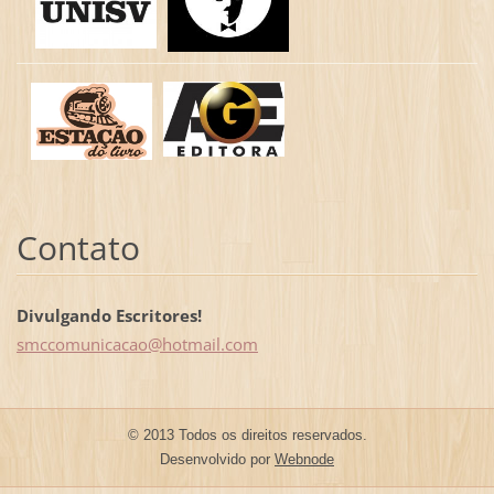
Contato
Divulgando Escritores!
smccomun
icacao@h
otmail.c
om
© 2013 Todos os direitos reservados.
Desenvolvido por
Webnode