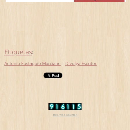
Etiquetas
:
Antonio Eustáquio Marciano
|
Divulga Escritor
free web counter