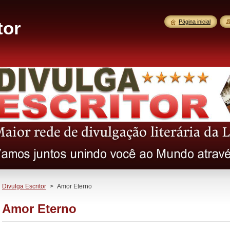
tor
Página inicial
Divulga Escritor
>
Amor Eterno
Amor Eterno