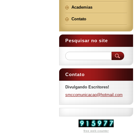
Academias
Contato
Pesquisar no site
Contato
Divulgando Escritores!
smccomun
icacao@h
otmail.c
om
free web counter