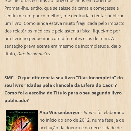
e as histórias escritas ao longo dos anos em cadernos.
Prometi-lhe, então, que se saísse da cama e começasse a
sentir-me um pouco melhor, me dedicaria a tentar publicar
um livro. Como ainda estava muito fragilizada pelo impacto
dos relatórios médicos e pela astenia física, fiquei-me por
um livrinho pequenino com diferentes ecos de mim. A
sensação prevalecente era mesmo de incompletude, daí o
título,
Dias Incompletos
.
SMC -
O que diferencia seu livro “Dias Incompleto” do
seu livro “Idades pela chancela da Esfera do Caos”?
Como foi a escolha do Titulo para o seu segundo livro
publicado?
Ana Wiesenberger -
Idades
foi elaborado
no início do ano de 2012, numa fase já de
aceitação da doença e da necessidade de