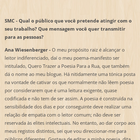
SMC -
Qual o público que você pretende atingir com o
seu trabalho? Que mensagem você quer transmitir
para as pessoas?
Ana Wiesenberger -
O meu propósito raiz é alcançar o
leitor indiferenciado, daí o meu poema-manifesto ser
intitulado, Quero Trazer a Poesia Para a Rua, que também
dá o nome ao meu blogue. Há nitidamente uma tónica posta
na vontade de cativar os que normalmente não lêem poesia
por considerarem que é uma leitura exigente, quase
codificada e não tem de ser assim. A poesia é construída na
sensibilidade dos dias e por conseguinte deve realizar uma
relação de empatia com o leitor comum; não deve ser
reservada às elites intelectuais. No entanto, ao dar corpo aos
meus registos distintos, sei que vou direccionar-me para
públicos diferentes. Gostava de editar a minha poesia, dita