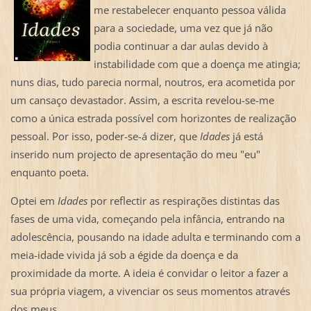
me restabelecer enquanto pessoa válida
para a sociedade, uma vez que já não
podia continuar a dar aulas devido à
instabilidade com que a doença me atingia;
nuns dias, tudo parecia normal, noutros, era acometida por
um cansaço devastador. Assim, a escrita revelou-se-me
como a única estrada possível com horizontes de realização
pessoal. Por isso, poder-se-á dizer, que
Idades
já está
inserido num projecto de apresentação do meu "eu"
enquanto poeta.
Optei em
Idades
por reflectir as respirações distintas das
fases de uma vida, começando pela infância, entrando na
adolescência, pousando na idade adulta e terminando com a
meia-idade vivida já sob a égide da doença e da
proximidade da morte. A ideia é convidar o leitor a fazer a
sua própria viagem, a vivenciar os seus momentos através
dos meus.