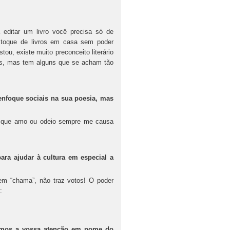
 editar um livro você precisa só de
stoque de livros em casa sem poder
tou, existe muito preconceito literário
res, mas tem alguns que se acham tão
 enfoque sociais na sua poesia, mas
o que amo ou odeio sempre me causa
ara ajudar à cultura em especial a
 tem “chama”, não traz votos! O poder
:
cemos a vossa atenção em nome do