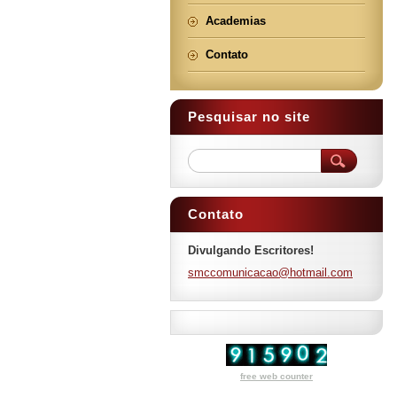
Academias
Contato
Pesquisar no site
Contato
Divulgando Escritores!
smccomun
icacao@h
otmail.c
om
free web counter