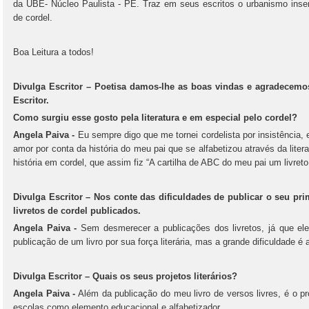
da UBE- Núcleo Paulista - PE. Traz em seus escritos o urbanismo inser
de cordel.
Boa Leitura a todos!
Divulga Escritor – Poetisa damos-lhe as boas vindas e agradecemos
Escritor.
Como surgiu esse gosto pela literatura e em especial pelo cordel?
Angela Paiva -
Eu sempre digo que me tornei cordelista por insistência, e
amor por conta da história do meu pai que se alfabetizou através da liter
história em cordel, que assim fiz “A cartilha de ABC do meu pai um livreto
Divulga Escritor – Nos conte das dificuldades de publicar o seu pr
livretos de cordel publicados.
Angela Paiva -
Sem desmerecer a publicações dos livretos, já que el
publicação de um livro por sua força literária, mas a grande dificuldade é 
Divulga Escritor – Quais os seus projetos literários?
Angela Paiva -
Além da publicação do meu livro de versos livres, é o proj
escolas como elemento educacional e alfabetizador