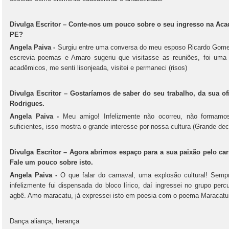
Divulga Escritor – Conte-nos um pouco sobre o seu ingresso na Acad
PE?
Angela Paiva -
Surgiu entre uma conversa do meu esposo Ricardo Gome
escrevia poemas e Amaro sugeriu que visitasse as reuniões, foi uma 
acadêmicos, me senti lisonjeada, visitei e permaneci (risos)
Divulga Escritor – Gostaríamos de saber do seu trabalho, da sua o
Rodrigues.
Angela Paiva -
Meu amigo! Infelizmente não ocorreu, não formamos
suficientes, isso mostra o grande interesse por nossa cultura (Grande dec
Divulga Escritor – Agora abrimos espaço para a sua paixão pelo carn
Fale um pouco sobre isto.
Angela Paiva -
O que falar do carnaval, uma explosão cultural! Sempre
infelizmente fui dispensada do bloco lírico, daí ingressei no grupo p
agbê. Amo maracatu, já expressei isto em poesia com o poema Maracatu
Dança aliança, herança