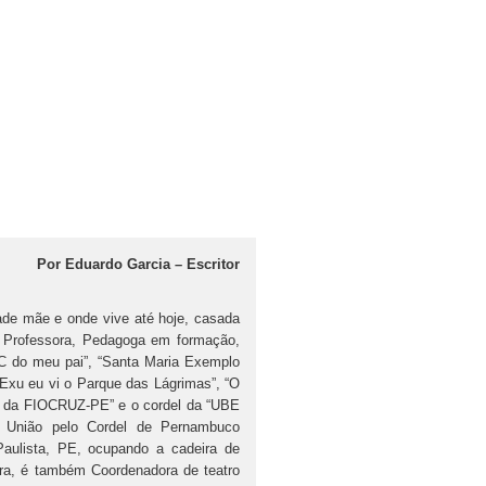
Por Eduardo Garcia – Escritor
ade mãe e onde vive até hoje, casada
. Professora, Pedagoga em formação,
ABC do meu pai”, “Santa Maria Exemplo
Exu eu vi o Parque das Lágrimas”, “O
nos da FIOCRUZ-PE” e o cordel da “UBE
a União pelo Cordel de Pernambuco
ulista, PE, ocupando a cadeira de
ra, é também Coordenadora de teatro