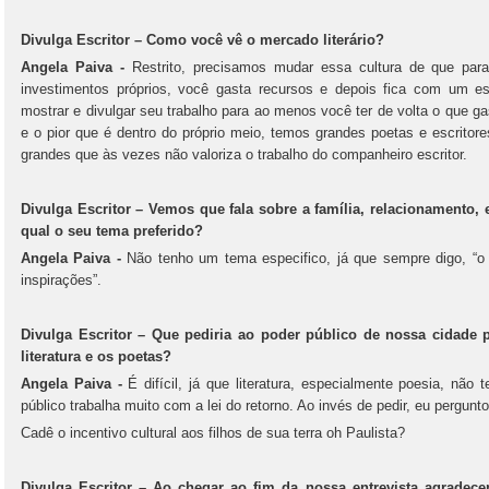
Divulga Escritor – Como você vê o mercado literário?
Angela Paiva -
Restrito, precisamos mudar essa cultura de que para
investimentos próprios, você gasta recursos e depois fica com um e
mostrar e divulgar seu trabalho para ao menos você ter de volta o que gas
e o pior que é dentro do próprio meio, temos grandes poetas e escrito
grandes que às vezes não valoriza o trabalho do companheiro escritor.
Divulga Escritor – Vemos que fala sobre a família, relacionamento,
qual o seu tema preferido?
Angela Paiva -
Não tenho um tema especifico, já que sempre digo, “
inspirações”.
Divulga Escritor – Que pediria ao poder público de nossa cidade p
literatura e os poetas?
Angela Paiva -
É difícil, já que literatura, especialmente poesia, não
público trabalha muito com a lei do retorno. Ao invés de pedir, eu pergunto
Cadê o incentivo cultural aos filhos de sua terra oh Paulista?
Divulga Escritor – Ao chegar ao fim da nossa entrevista agrade