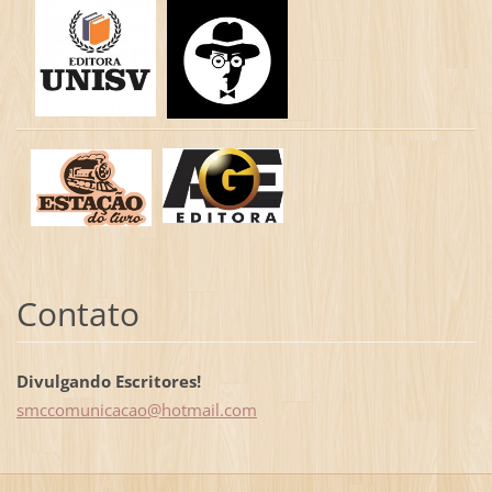
Contato
Divulgando Escritores!
smccomun
icacao@h
otmail.c
om