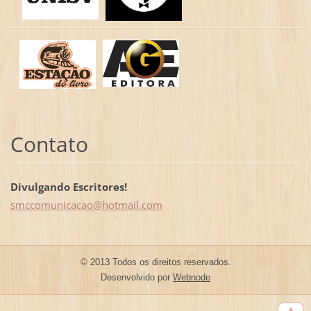
Contato
Divulgando Escritores!
smccomun
icacao@h
otmail.c
om
© 2013 Todos os direitos reservados.
Desenvolvido por
Webnode