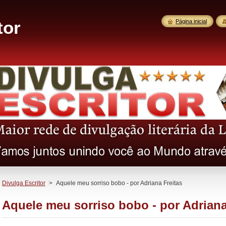
tor
Página inicial
Divulga Escritor
>
Aquele meu sorriso bobo - por Adriana Freitas
Aquele meu sorriso bobo - por Adriana