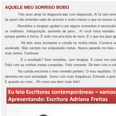
AQUELE MEU SORRISO BOBO
Três anos atrás fui diagnosticada com depressão. Aí lá veio remédi
de quem não entendia nada do assunto e muito menos o que eu estava se
Remédios e terapias ajudam e em alguns momentos é necessário. Ma
os melhores. Indisposição, aumento de peso... Aí você toma remédio po
porque perdeu a forma. E tudo vira uma bola de neve. E o que era para aj
Há dois anos incorporei a corrida na minha rotina. Comecei aos
acelerado. Mas sempre me estipulando metas. Nunca parando no meio d
mais lentos. Continuei.
E o resultado? Sem remédios, sem terapias. E como me sinto? Fe
Feliz com as minhas metas cumpridas. Feliz somente. De bem com a vi
Na corrida encontrei o meu remédio perfeito. O meu equilíbrio. O 
alimento-me sem ansiedade. Sorrio com mais frequência. Entendo e perc
E quando eu corro... Ah como sou bem mais feliz!