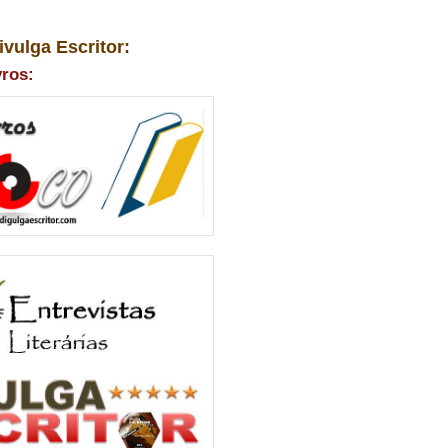
ivulga Escritor:
vros: