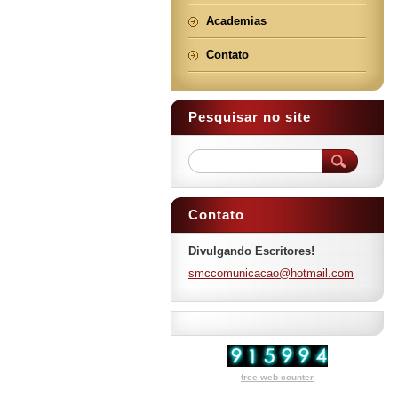
Academias
Contato
Pesquisar no site
Contato
Divulgando Escritores!
smccomun
icacao@h
otmail.c
om
free web counter