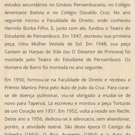
estudos secundários no Ginásio Pernambucano, no Colégio
Americano Batista e no Colégio Osvaldo Cruz. No ano
seguinte iniciou a Faculdade de Direito, onde conheceu
Hermilo Borba Filho. E, junto com ele, fundou o Teatro do
Estudante de Pernambuco. Em 1947, escreveu sua primeira
peça, Uma Mulher Vestida de Sol. Em 1948, sua peça
Cantam as Harpas de Sião (ou O Desertor de Princesa) foi
montada pelo Teatro do Estudante de Pernambuco. Os
Homens de Barro foi montada no ano seguinte.
Em 1950, formou-se na Faculdade de Direito e recebeu o
Prêmio Martins Pena pelo Auto de João da Cruz. Para curar-
se de doença pulmonar, viu-se obrigado a mudar-se de
novo para Taperoá. Lá escreveu e montou a peça Torturas
de um Coração em 1951. Em 1952, volta a residir em Recife.
Deste ano a 1956, dedicou-se à advocacia, sem abandonar,
porém, a atividade teatral. São desta época O Castigo da
Soberba (1953), O Rico Avarento (1954) e o Auto da