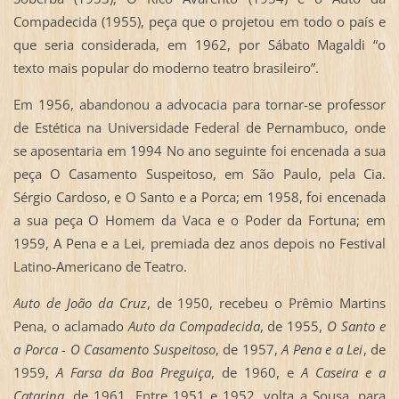
Compadecida (1955), peça que o projetou em todo o país e
que seria considerada, em 1962, por Sábato Magaldi “o
texto mais popular do moderno teatro brasileiro”.
Em 1956, abandonou a advocacia para tornar-se professor
de Estética na Universidade Federal de Pernambuco, onde
se aposentaria em 1994 No ano seguinte foi encenada a sua
peça O Casamento Suspeitoso, em São Paulo, pela Cia.
Sérgio Cardoso, e O Santo e a Porca; em 1958, foi encenada
a sua peça O Homem da Vaca e o Poder da Fortuna; em
1959, A Pena e a Lei, premiada dez anos depois no Festival
Latino-Americano de Teatro.
Auto de João da Cruz
, de 1950, recebeu o Prêmio Martins
Pena, o aclamado
Auto da Compadecida
, de 1955,
O Santo e
a Porca - O Casamento Suspeitoso
, de 1957,
A Pena e a Lei
, de
1959,
A Farsa da Boa Preguiça
, de 1960, e
A Caseira e a
Catarina
, de 1961. Entre 1951 e 1952, volta a Sousa, para