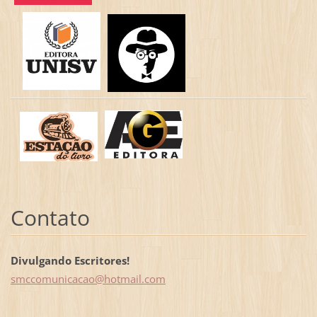
Contato
Divulgando Escritores!
smccomun
icacao@h
otmail.c
om