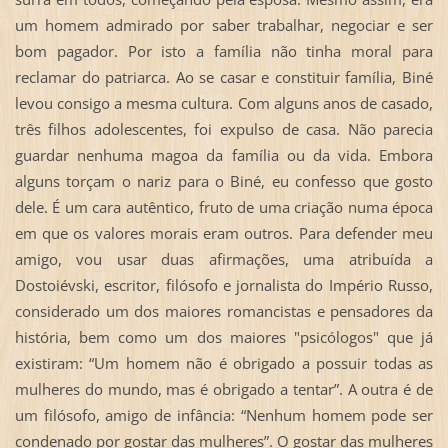
um homem admirado por saber trabalhar, negociar e ser
bom pagador. Por isto a família não tinha moral para
reclamar do patriarca. Ao se casar e constituir família, Biné
levou consigo a mesma cultura. Com alguns anos de casado,
três filhos adolescentes, foi expulso de casa. Não parecia
guardar nenhuma magoa da família ou da vida. Embora
alguns torçam o nariz para o Biné, eu confesso que gosto
dele. É um cara autêntico, fruto de uma criação numa época
em que os valores morais eram outros. Para defender meu
amigo, vou usar duas afirmações, uma atribuída a
Dostoiévski, escritor, filósofo e jornalista do Império Russo,
considerado um dos maiores romancistas e pensadores da
história, bem como um dos maiores "psicólogos" que já
existiram: “Um homem não é obrigado a possuir todas as
mulheres do mundo, mas é obrigado a tentar”. A outra é de
um filósofo, amigo de infância: “Nenhum homem pode ser
condenado por gostar das mulheres”. O gostar das mulheres