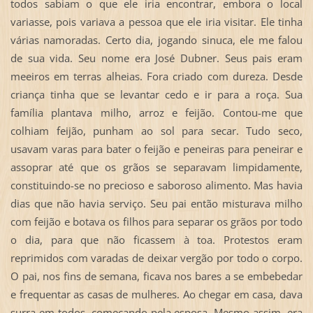
todos sabiam o que ele iria encontrar, embora o local
variasse, pois variava a pessoa que ele iria visitar. Ele tinha
várias namoradas. Certo dia, jogando sinuca, ele me falou
de sua vida. Seu nome era José Dubner. Seus pais eram
meeiros em terras alheias. Fora criado com dureza. Desde
criança tinha que se levantar cedo e ir para a roça. Sua
família plantava milho, arroz e feijão. Contou-me que
colhiam feijão, punham ao sol para secar. Tudo seco,
usavam varas para bater o feijão e peneiras para peneirar e
assoprar até que os grãos se separavam limpidamente,
constituindo-se no precioso e saboroso alimento. Mas havia
dias que não havia serviço. Seu pai então misturava milho
com feijão e botava os filhos para separar os grãos por todo
o dia, para que não ficassem à toa. Protestos eram
reprimidos com varadas de deixar vergão por todo o corpo.
O pai, nos fins de semana, ficava nos bares a se embebedar
e frequentar as casas de mulheres. Ao chegar em casa, dava
surra em todos, começando pela esposa. Mesmo assim, era