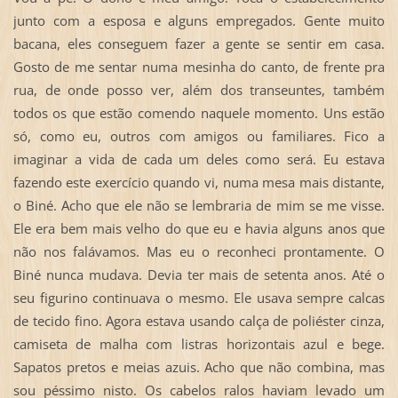
junto com a esposa e alguns empregados. Gente muito
bacana, eles conseguem fazer a gente se sentir em casa.
Gosto de me sentar numa mesinha do canto, de frente pra
rua, de onde posso ver, além dos transeuntes, também
todos os que estão comendo naquele momento. Uns estão
só, como eu, outros com amigos ou familiares. Fico a
imaginar a vida de cada um deles como será. Eu estava
fazendo este exercício quando vi, numa mesa mais distante,
o Biné. Acho que ele não se lembraria de mim se me visse.
Ele era bem mais velho do que eu e havia alguns anos que
não nos falávamos. Mas eu o reconheci prontamente. O
Biné nunca mudava. Devia ter mais de setenta anos. Até o
seu figurino continuava o mesmo. Ele usava sempre calcas
de tecido fino. Agora estava usando calça de poliéster cinza,
camiseta de malha com listras horizontais azul e bege.
Sapatos pretos e meias azuis. Acho que não combina, mas
sou péssimo nisto. Os cabelos ralos haviam levado um