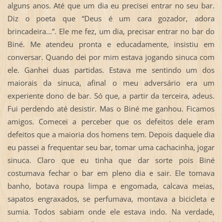
alguns anos. Até que um dia eu precisei entrar no seu bar.
Diz o poeta que “Deus é um cara gozador, adora
brincadeira...”. Ele me fez, um dia, precisar entrar no bar do
Biné. Me atendeu pronta e educadamente, insistiu em
conversar. Quando dei por mim estava jogando sinuca com
ele. Ganhei duas partidas. Estava me sentindo um dos
maiorais da sinuca, afinal o meu adversário era um
experiente dono de bar. Só que, a partir da terceira, adeus.
Fui perdendo até desistir. Mas o Biné me ganhou. Ficamos
amigos. Comecei a perceber que os defeitos dele eram
defeitos que a maioria dos homens tem. Depois daquele dia
eu passei a frequentar seu bar, tomar uma cachacinha, jogar
sinuca. Claro que eu tinha que dar sorte pois Biné
costumava fechar o bar em pleno dia e sair. Ele tomava
banho, botava roupa limpa e engomada, calcava meias,
sapatos engraxados, se perfumava, montava a bicicleta e
sumia. Todos sabiam onde ele estava indo. Na verdade,