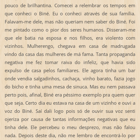
pouco de brilhantina. Comecei a relembrar os tempos em
que conheci o Biné. Eu o conheci através de sua família.
Falavam-me dele, mas não queriam nem saber do Biné. Foi
me pintado como o pior dos seres humanos. Disseram-me
que ele batia na esposa e nos filhos, era violento com
vizinhos. Mulherengo, chegava em casa de madrugada
vindo da casa das mulheres de má fama. Tanta propaganda
negativa me fez tomar raiva do infeliz, que havia sido
expulso de casa pelos familiares. Ele agora tinha um bar
onde vendia salgadinhos, cachaça, vinho barato, fazia jogo
do bicho e tinha uma mesa de sinuca. Mas eu nem passava
perto pois, afinal, Biné era péssimo exemplo pra quem quer
que seja. Certo dia eu estava na casa de um vizinho e ouvi a
voz do Biné. Saí dali logo pois só de ouvir sua voz senti
ojeriza por causa de tantas informações negativas que eu
tinha dele. Ele percebeu o meu desprezo, mas não falou
nada. Depois deste dia, não me lembro de encontrá-lo por