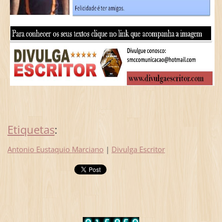
Etiquetas
:
Antonio Eustaquio Marciano
|
Divulga Escritor