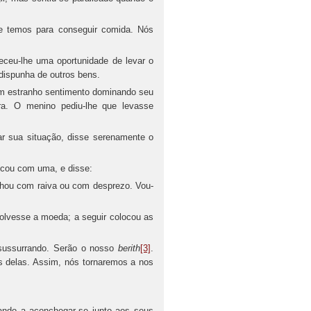
e temos para conseguir comida. Nós
eceu-lhe uma oportunidade de levar o
dispunha de outros bens.
um estranho sentimento dominando seu
ara. O menino pediu-lhe que levasse
r sua situação, disse serenamente o
icou com uma, e disse:
hou com raiva ou com desprezo. Vou-
volvesse a moeda; a seguir colocou as
 sussurrando. Serão o nosso
berith
[3]
.
s delas. Assim, nós tornaremos a nos
ndo a aconchegar-se junto aos seus