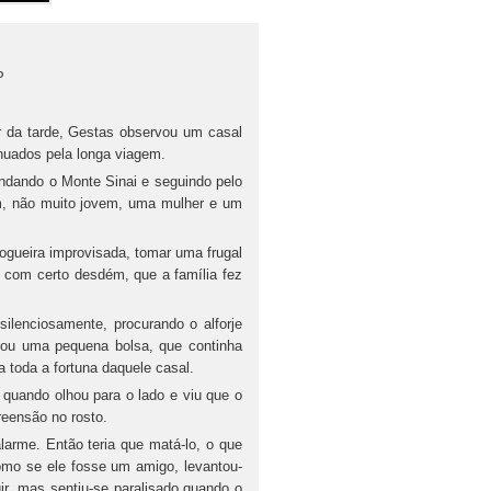
P
r da tarde, Gestas observou um casal
enuados pela longa viagem.
undando o Monte Sinai e seguindo pelo
, não muito jovem, uma mulher e um
ogueira improvisada, tomar uma frugal
, com certo desdém, que a família fez
ilenciosamente, procurando o alforje
izou uma pequena bolsa, que continha
 toda a fortuna daquele casal.
quando olhou para o lado e viu que o
eensão no rosto.
larme. Então teria que matá-lo, o que
omo se ele fosse um amigo, levantou-
r, mas sentiu-se paralisado quando o