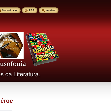
Mapa do site
RSS
Imprimir
Méroe