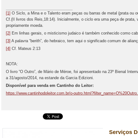
[1]
O Siclo, a Mina e o Talento eram peças ou barras de metal (prata ou
Cf.(II livros dos Reis,18:14). Inicialmente, o ciclo era uma peça de prata
propriamente moeda.
[2]
Em linhas gerais, o misticismo judaico é também conhecido como cab
[3]
A palavra “berith”, do hebraico, tem aqui o significado comum de alianç
[4]
Cf. Mateus 2:13
NOTA:
O livro “O Outro”, de Mário de Méroe, foi apresentado na 23ª Bienal Inter
a 31/agosto/2014, na estande da Garcia Edizioni.
Disponível para venda em Cantinho do Leitor:
https://www.cantinhodoleitor.com.br/o-outro.html?filter_name=O%20Outro
Serviços D