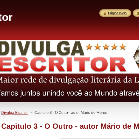
tor
Página inicial
Divulga Escritor
>
Capitulo 3 - O Outro - autor Mário de Méroe
Capitulo 3 - O Outro - autor Mário de 