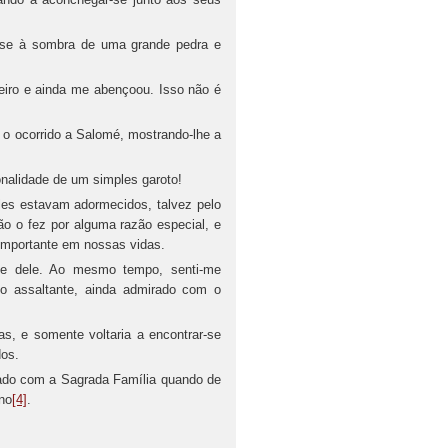
ou-se à sombra de uma grande pedra e
eiro e ainda me abençoou. Isso não é
 o ocorrido a Salomé, mostrando-lhe a
nalidade de um simples garoto!
Eles estavam adormecidos, talvez pelo
o o fez por alguma razão especial, e
importante em nossas vidas.
nte dele. Ao mesmo tempo, senti-me
o assaltante, ainda admirado com o
s, e somente voltaria a encontrar-se
dos.
uzado com a Sagrada Família quando de
ino
[4]
.