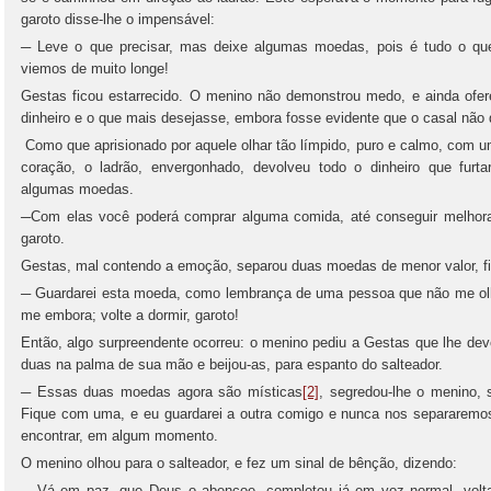
garoto disse-lhe o impensável:
─ Leve o que precisar, mas deixe algumas moedas, pois é tudo o qu
viemos de muito longe!
Gestas ficou estarrecido. O menino não demonstrou medo, e ainda ofer
dinheiro e o que mais desejasse, embora fosse evidente que o casal não 
Como que aprisionado por aquele olhar tão límpido, puro e calmo, com 
coração, o ladrão, envergonhado, devolveu todo o dinheiro que furt
algumas moedas.
─Com elas você poderá comprar alguma comida, até conseguir melhora
garoto.
Gestas, mal contendo a emoção, separou duas moedas de menor valor, f
─ Guardarei esta moeda, como lembrança de uma pessoa que não me ol
me embora; volte a dormir, garoto!
Então, algo surpreendente ocorreu: o menino pediu a Gestas que lhe de
duas na palma de sua mão e beijou-as, para espanto do salteador.
─ Essas duas moedas agora são místicas
[2]
, segredou-lhe o menino,
Fique com uma, e eu guardarei a outra comigo e nunca nos separaremo
encontrar, em algum momento.
O menino olhou para o salteador, e fez um sinal de bênção, dizendo:
─ Vá em paz, que Deus o abençoe, completou já em voz normal, volta