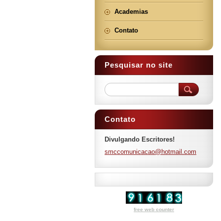
Academias
Contato
Pesquisar no site
Contato
Divulgando Escritores!
smccomun
icacao@h
otmail.c
om
free web counter