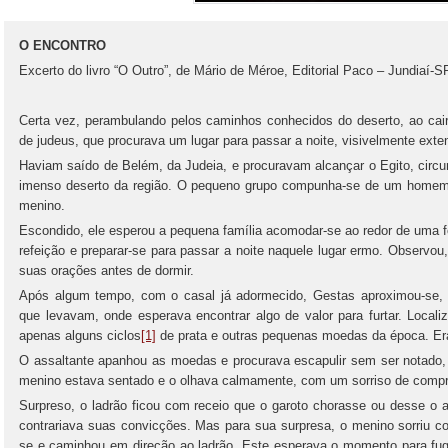
O ENCONTRO
Excerto do livro “O Outro”, de Mário de Méroe, Editorial Paco – Jundiaí-S
Certa vez, perambulando pelos caminhos conhecidos do deserto, ao cai
de judeus, que procurava um lugar para passar a noite, visivelmente ext
Haviam saído de Belém, da Judeia, e procuravam alcançar o Egito, circ
imenso deserto da região. O pequeno grupo compunha-se de um homem
menino.
Escondido, ele esperou a pequena família acomodar-se ao redor de uma f
refeição e preparar-se para passar a noite naquele lugar ermo. Observou
suas orações antes de dormir.
Após algum tempo, com o casal já adormecido, Gestas aproximou-se, s
que levavam, onde esperava encontrar algo de valor para furtar. Local
apenas alguns ciclos
[1]
de prata e outras pequenas moedas da época. Era
O assaltante apanhou as moedas e procurava escapulir sem ser notado, 
menino estava sentado e o olhava calmamente, com um sorriso de compr
Surpreso, o ladrão ficou com receio que o garoto chorasse ou desse o a
contrariava suas convicções. Mas para sua surpresa, o menino sorriu c
se e caminhou em direção ao ladrão. Este esperava o momento para fugi