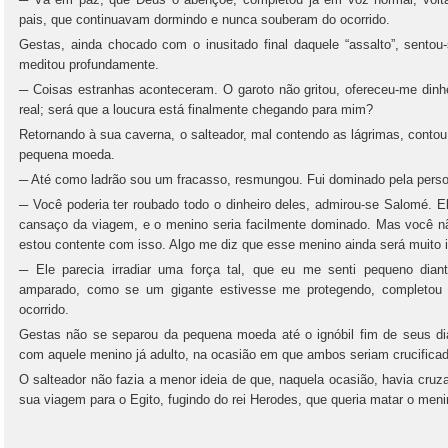
pais, que continuavam dormindo e nunca souberam do ocorrido.
Gestas, ainda chocado com o inusitado final daquele “assalto”, sent
meditou profundamente.
─ Coisas estranhas aconteceram. O garoto não gritou, ofereceu-me dinh
real; será que a loucura está finalmente chegando para mim?
Retornando à sua caverna, o salteador, mal contendo as lágrimas, contou
pequena moeda.
─ Até como ladrão sou um fracasso, resmungou. Fui dominado pela perso
─ Você poderia ter roubado todo o dinheiro deles, admirou-se Salomé. 
cansaço da viagem, e o menino seria facilmente dominado. Mas você nã
estou contente com isso. Algo me diz que esse menino ainda será muito 
─ Ele parecia irradiar uma força tal, que eu me senti pequeno dia
amparado, como se um gigante estivesse me protegendo, completou 
ocorrido.
Gestas não se separou da pequena moeda até o ignóbil fim de seus dia
com aquele menino já adulto, na ocasião em que ambos seriam crucifica
O salteador não fazia a menor ideia de que, naquela ocasião, havia cr
sua viagem para o Egito, fugindo do rei Herodes, que queria matar o men