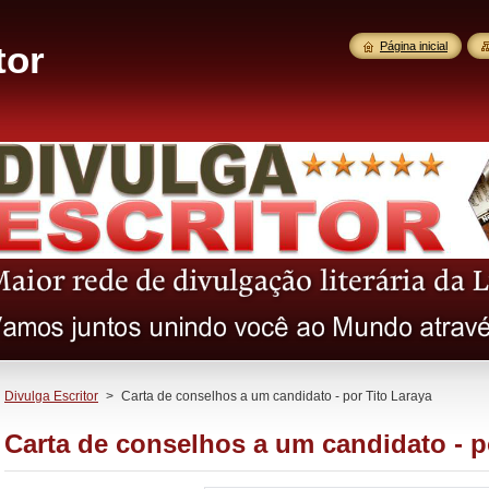
tor
Página inicial
Divulga Escritor
>
Carta de conselhos a um candidato - por Tito Laraya
Carta de conselhos a um candidato - p