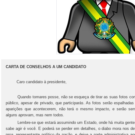
CARTA DE CONSELHOS A UM CANDIDATO
Caro candidato à presidente,
Quando tomares posse, não se esqueça de tirar as suas fotos com a 
público, apesar de privado, que participarás. As fotos serão espalhadas
aparições que acontecerem, não terá o mesmo impacto, e serão sem
alguns aprovam, mas nem todos.
Lembre-se que estará assumindo um Estado, onde há muita gente qu
sabe agir é você. E poderá se perder em detalhes, o diabo mora nos deta
proa, representante político da nação, e deixe a parte administrativa a