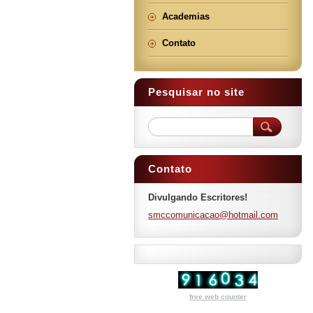
Academias
Contato
Pesquisar no site
Contato
Divulgando Escritores!
smccomun
icacao@h
otmail.c
om
free web counter