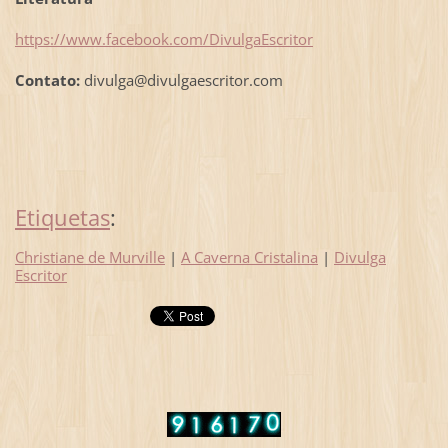
https://www.facebook.com/DivulgaEscritor
Contato:
divulga@divulgaescritor.com
Etiquetas
:
Christiane de Murville
|
A Caverna Cristalina
|
Divulga
Escritor