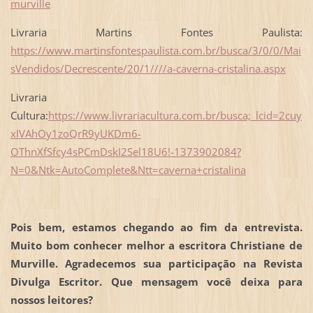
murville
Livraria Martins Fontes Paulista:
https://www.martinsfontespaulista.com.br/busca/3/0/0/Mai
sVendidos/Decrescente/20/1////a-caverna-cristalina.aspx
Livraria
Cultura:
https://www.livrariacultura.com.br/busca;_lcid=2cuy
xIVAhOy1zoQrR9yUKDm6-
OThnXfSfcy4sPCmDskI2Sel18U6!-1373902084?
N=0&Ntk=AutoComplete&Ntt=caverna+cristalina
Pois bem, estamos chegando ao fim da entrevista.
Muito bom conhecer melhor a escritora Christiane de
Murville. Agradecemos sua participação na Revista
Divulga Escritor. Que mensagem você deixa para
nossos leitores?