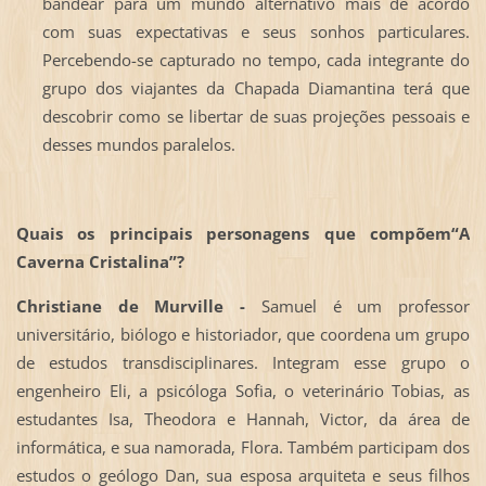
bandear para um mundo alternativo mais de acordo
com suas expectativas e seus sonhos particulares.
Percebendo-se capturado no tempo, cada integrante do
grupo dos viajantes da Chapada Diamantina terá que
descobrir como se libertar de suas projeções pessoais e
desses mundos paralelos.
Quais os principais personagens que compõem“A
Caverna Cristalina”?
Christiane de Murville -
Samuel é um professor
universitário, biólogo e historiador, que coordena um grupo
de estudos transdisciplinares. Integram esse grupo o
engenheiro Eli, a psicóloga Sofia, o veterinário Tobias, as
estudantes Isa, Theodora e Hannah, Victor, da área de
informática, e sua namorada, Flora. Também participam dos
estudos o geólogo Dan, sua esposa arquiteta e seus filhos