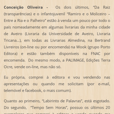
Conceição Oliveira -
Os dois últimos, “Da Raiz
(transparências) e o infantojuvenil “Ramiro e o Moliceiro –
Entre a Ria e o Palheiro” estão à venda um pouco por todo o
país nomeadamente em algumas livrarias da minha cidade
de Aveiro (Livraria da Universidade de Aveiro, Livraria
Tricana…), em todas as Livrarias Almedina, na Bertrand
Livreiros (on-line ou por encomenda) na Wook (grupo Porto
Editora) e estão também disponíveis na FNAC por
encomenda. Do mesmo modo, a PALIMAGE, Edições Terra
Ocre, vende on-line, mas não só.
Eu própria, comprei à editora e vou vendendo nas
apresentações ou quando me solicitam (por e-mail,
telemóvel e facebook, o mais comum).
Quanto ao primeiro, “Labirinto de Palavras”, está esgotado.
Do segundo, “Tempo Sem Horas”, possuo os últimos 20
exemplares que comprei à editora e vendo quando me