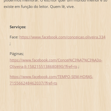
existe em função do leitor. Quem lê, vive.
Serviços:
Face:
https://www.facebook.com/conceicao.oliveira.334
;
Páginas;
https://www.facebook.com/Concei%C3%A7%C3%A3o-
Oliveira-II-1582155138680890/?fref=ts
;
https://www.facebook.com/TEMPO-SEM-HORAS-
715566248462037/?fref=ts