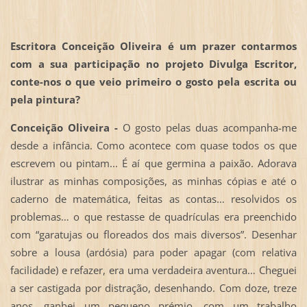
Escritora Conceição Oliveira é um prazer contarmos
com a sua participação no projeto Divulga Escritor,
conte-nos o que veio primeiro o gosto pela escrita ou
pela pintura?
Conceição Oliveira -
O gosto pelas duas acompanha-me
desde a infância. Como acontece com quase todos os que
escrevem ou pintam... É aí que germina a paixão. Adorava
ilustrar as minhas composições, as minhas cópias e até o
caderno de matemática, feitas as contas… resolvidos os
problemas… o que restasse de quadrículas era preenchido
com “garatujas ou floreados dos mais diversos”. Desenhar
sobre a lousa (ardósia) para poder apagar (com relativa
facilidade) e refazer, era uma verdadeira aventura… Cheguei
a ser castigada por distração, desenhando. Com doze, treze
anos, ganhei um pequeno prémio, com um trabalho