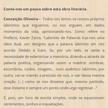
Conte-nos um pouco sobre esta obra literária.
Conceição Oliveira -
Todos nós temos os nossos próprios
labirintos que erguemos, ou nos erguem, em dados
momentos da vida, aprisionando-nos. Como refere no
Prefácio, Xavier Zarco, “Labirinto de Palavras traz-nos uma
ideia dual, um desígnio que a palavra labirinto em nós
acorda: Dédalo e Ícaro. Se, por um lado, se sente a
necessidade de exteriorizar a memória, dizendo-a através da
palavra poética, organizando assim a matéria: sombras,
escombros, ruídos, imagens… num autêntico labirinto, por
outro, vai-se criando a precisão do voo, o sair dessa mesma
criação. (…) como se nos dissesse que, mesmo partindo,
esse instante é sempre um ponto onde urge regressar…”
É, pois, um livro de escrita simples, onde se equacionam
sentimentos, sonhos e inquietações.