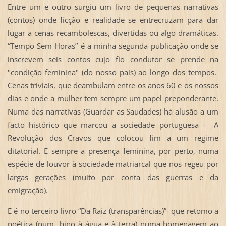
Entre um e outro surgiu um livro de pequenas narrativas
(contos) onde ficção e realidade se entrecruzam para dar
lugar a cenas recambolescas, divertidas ou algo dramáticas.
“Tempo Sem Horas” é a minha segunda publicação onde se
inscrevem seis contos cujo fio condutor se prende na
"condição feminina" (do nosso país) ao longo dos tempos.
Cenas triviais, que deambulam entre os anos 60 e os nossos
dias e onde a mulher tem sempre um papel preponderante.
Numa das narrativas (Guardar as Saudades) há alusão a um
facto histórico que marcou a sociedade portuguesa - A
Revolução dos Cravos que colocou fim a um regime
ditatorial. E sempre a presença feminina, por perto, numa
espécie de louvor à sociedade matriarcal que nos regeu por
largas gerações (muito por conta das guerras e da
emigração).
E é no terceiro livro “Da Raiz (transparências)”- que retomo a
poética (num hino à água e à terra) numa homenagem ao