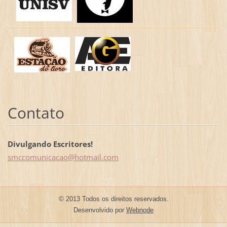
Contato
Divulgando Escritores!
smccomun
icacao@h
otmail.c
om
© 2013 Todos os direitos reservados.
Desenvolvido por
Webnode