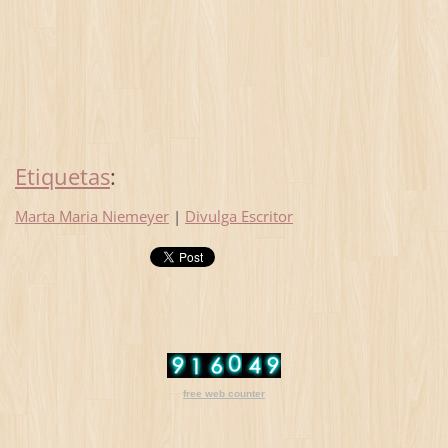
Etiquetas
:
Marta Maria Niemeyer
|
Divulga Escritor
free web counter