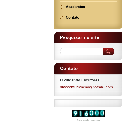
Academias
Contato
Pesquisar no site
Contato
Divulgando Escritores!
smccomun
icacao@h
otmail.c
om
free web counter