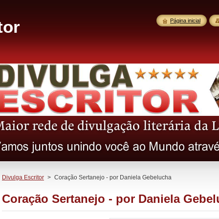
tor
Página inicial
Divulga Escritor
>
Coração Sertanejo - por Daniela Gebelucha
Coração Sertanejo - por Daniela Gebe