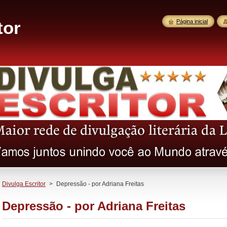
tor
Página inicial
Divulga Escritor
>
Depressão - por Adriana Freitas
Depressão - por Adriana Freitas