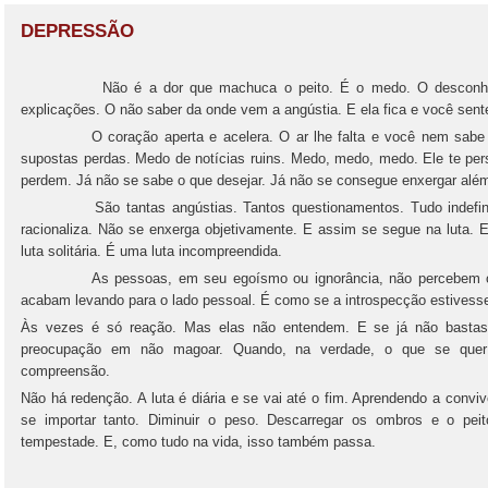
DEPRESSÃO
Não é a dor que machuca o peito. É o medo. O desconhecido.
explicações. O não saber da onde vem a angústia. E ela fica e você sente
O coração aperta e acelera. O ar lhe falta e você nem sabe o 
supostas perdas. Medo de notícias ruins. Medo, medo, medo. Ele te per
perdem. Já não se sabe o que desejar. Já não se consegue enxergar alé
São tantas angústias. Tantos questionamentos. Tudo indefinid
racionaliza. Não se enxerga objetivamente. E assim se segue na luta. 
luta solitária. É uma luta incompreendida.
As pessoas, em seu egoísmo ou ignorância, não percebem ou n
acabam levando para o lado pessoal. É como se a introspecção estivesse
Às vezes é só reação. Mas elas não entendem. E se já não bastasse
preocupação em não magoar. Quando, na verdade, o que se quer
compreensão.
Não há redenção. A luta é diária e se vai até o fim. Aprendendo a conv
se importar tanto. Diminuir o peso. Descarregar os ombros e o pe
tempestade. E, como tudo na vida, isso também passa.