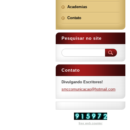
Academias
Contato
Pesquisar no site
Contato
Divulgando Escritores!
smccomun
icacao@h
otmail.c
om
free web counter