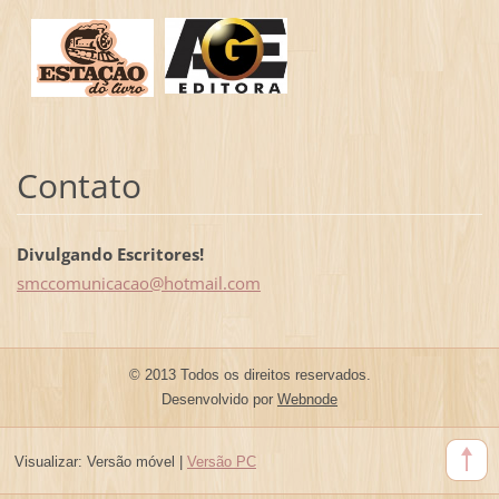
Contato
Divulgando Escritores!
smccomun
icacao@h
otmail.c
om
© 2013 Todos os direitos reservados.
Desenvolvido por
Webnode
Visualizar:
Versão móvel
|
Versão PC