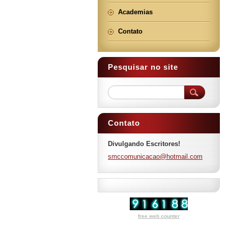
Academias
Contato
Pesquisar no site
Contato
Divulgando Escritores!
smccomun
icacao@h
otmail.c
om
free web counter