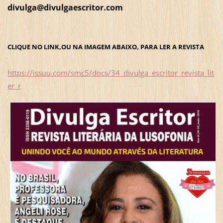
divulga@divulgaescritor.com
CLIQUE NO LINK,OU NA IMAGEM ABAIXO, PARA LER A REVISTA
https://issuu.com/smc5/docs/34_divulga_escritor_revista_lit
er_r