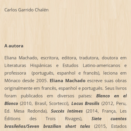
Carlos Garrido Chalén
A autora
Eliana Machado, escritora, editora, tradutora, doutora em
Literaturas Hispânicas e Estudos Latino-americanos e
professora (português, espanhol e francês), leciona em
Mônaco desde 2005.
Eliana Machado
escreve suas obras
originalmente em francês, espanhol e português. Seus livros
foram publicados em diversos países:
Blanco en el
Blanco
(2010, Brasil, Scortecci),
Locus Brasilis
(2012, Peru,
Ed. Mesa Redonda),
Succès Intimes
(2014, França, Les
Éditions des Trois Rivages),
Siete cuentos
brasileños/Seven
brazilian short tales
(2015, Estados