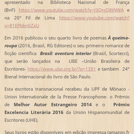
apresentado na Biblioteca Nacional de França
(BnF)
https://www.youtube.com/watch?v=J3QnjQ8tNWA
e
na 20° Fil de Lima
https://www.youtube.com/watch?
v=81EPbbn0ZxU
Em 2016 publicou o seu quarto livro de poemas
À queima-
roupa
(2016, Brasil, RG Editores) o seu primeiro romance de
ficção científica
Brasil: aventura interior
(Brasil, Scortecci),
que serão lançados na UBE –União Brasileira de
Escritores-
https://www.ube.org.br/?p=1391
e também 24°
Bienal Internacional do livro de São Paulo.
Esta escritora transnacional recebeu da UPF de Mônaco -
Union Internationale de la Presse Francophone- o Prêmio
de
Melhor Autor Estrangeiro 2014
e o
Prêmio
Excelencia Literária 2016
da Unión Hispanomundial de
Escritores (UHE).
Seus
livros estão disponíveis em edição impressa
(amazon.fr