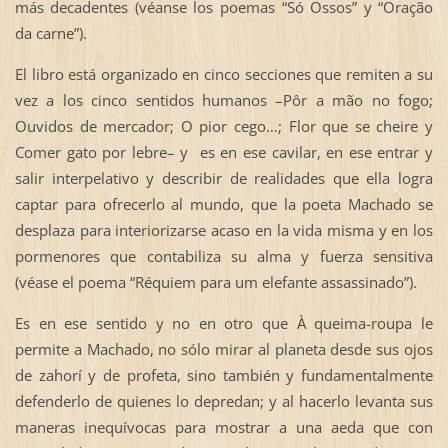
más decadentes (véanse los poemas “Só Ossos” y “Oração
da carne”).
El libro está organizado en cinco secciones que remiten a su
vez a los cinco sentidos humanos –Pôr a mão no fogo;
Ouvidos de mercador; O pior cego…; Flor que se cheire y
Comer gato por lebre– y es en ese cavilar, en ese entrar y
salir interpelativo y describir de realidades que ella logra
captar para ofrecerlo al mundo, que la poeta Machado se
desplaza para interiorizarse acaso en la vida misma y en los
pormenores que contabiliza su alma y fuerza sensitiva
(véase el poema “Réquiem para um elefante assassinado”).
Es en ese sentido y no en otro que À queima-roupa le
permite a Machado, no sólo mirar al planeta desde sus ojos
de zahorí y de profeta, sino también y fundamentalmente
defenderlo de quienes lo depredan; y al hacerlo levanta sus
maneras inequívocas para mostrar a una aeda que con