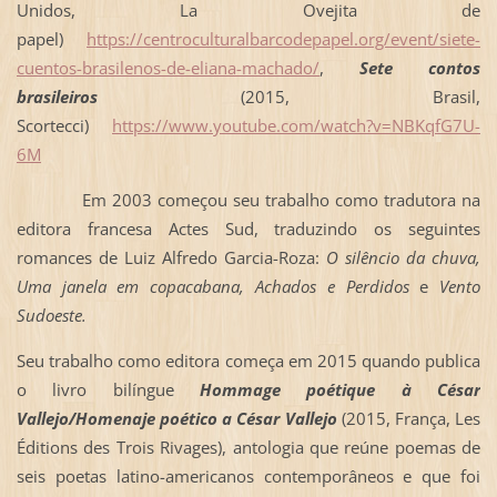
Unidos, La Ovejita de
papel)
https://centroculturalbarcodepapel.org/event/siete-
cuentos-brasilenos-de-eliana-machado/
,
Sete contos
brasileiros
(2015, Brasil,
Scortecci)
https://www.youtube.com/watch?v=NBKqfG7U-
6M
Em 2003 começou seu trabalho como tradutora na
editora francesa Actes Sud, traduzindo os seguintes
romances de Luiz Alfredo Garcia-Roza:
O silêncio da chuva,
Uma janela em copacabana, Achados e Perdidos
e
Vento
Sudoeste.
Seu trabalho como editora começa em 2015 quando publica
o livro bilíngue
Hommage poétique à César
Vallejo/Homenaje poético a César Vallejo
(2015, França, Les
Éditions des Trois Rivages), antologia que reúne poemas de
seis poetas latino-americanos contemporâneos e que foi