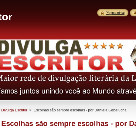
tor
Página inicial
Divulga Escritor
>
Escolhas são sempre escolhas - por Daniela Gebelucha
Escolhas são sempre escolhas - por D