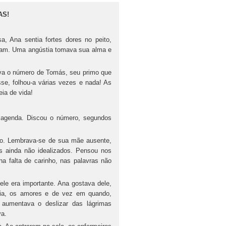
AS!
a, Ana sentia fortes dores no peito,
tavam. Uma angústia tomava sua alma e
ava o número de Tomás, seu primo que
se, folhou-a várias vezes e nada! As
ia de vida!
a agenda. Discou o número, segundos
osto. Lembrava-se de sua mãe ausente,
s ainda não idealizados. Pensou nos
na falta de carinho, nas palavras não
le era importante. Ana gostava dele,
cia, os amores e de vez em quando,
aumentava o deslizar das lágrimas
ravava.