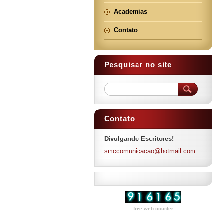
Academias
Contato
Pesquisar no site
Contato
Divulgando Escritores!
smccomun
icacao@h
otmail.c
om
free web counter