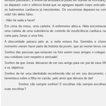
Minutos passaram, a sirene da ambulância podia ser ouvida na vizinhança
se deparam com o silêncio brutal que se agregara àquele corpo esticado 
os batimentos cardíacos já inexistentes. Os socorristas deparam-se co
vida! Um deles falou:
- Não há nada a fazer!
Em cima da mesa, uma carteira. A enfermeira abriu-a. Nela encontravam
uma cartela de uma substância de controle de insuficiência cardíaca 
carta para Jonas e uma foto.
A obscuridade pairava pelo ar, a noite estava fria. Gemidos e cho
momento vieram fazer parte da história da jovem, que ao morrer levou c
Sonhos
das pessoas que estavam na foto serem seus amigos e colegas 
seu cotidiano com respeito e amizade!
Sonhos
de que Jonas deixasse de ser seu amigo para ser pai de seus filh
e os objetivos.
Sonhos
de ter uma identidade reconhecida não só em seu documento,
lamentava sobre a filha no caixão, pelo amor que deixara de dar!
Sonhos são sempre sonhos! E escolhas são sempre escolhas! Q
suas escolhas?