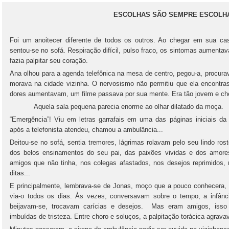
ESCOLHAS SÃO SEMPRE ESCOLH
Foi um anoitecer diferente de todos os outros. Ao chegar em sua cas
sentou-se no sofá. Respiração difícil, pulso fraco, os sintomas aumen
fazia palpitar seu coração.
Ana olhou para a agenda telefônica na mesa de centro, pegou-a, procur
morava na cidade vizinha. O nervosismo não permitiu que ela encontras
dores aumentavam, um filme passava por sua mente. Era tão jovem e che
Aquela sala pequena parecia enorme ao olhar dilatado da moça.
“Emergência”! Viu em letras garrafais em uma das páginas iniciais d
após a telefonista atendeu, chamou a ambulância...
Deitou-se no sofá, sentia tremores, lágrimas rolavam pelo seu lindo r
dos belos ensinamentos do seu pai, das paixões vividas e dos amore
amigos que não tinha, nos colegas afastados, nos desejos reprimidos, 
ditas...
E principalmente, lembrava-se de Jonas, moço que a pouco conhecera, e
via-o todos os dias. Às vezes, conversavam sobre o tempo, a infân
beijavam-se, trocavam carícias e desejos. Mas eram amigos, isso 
imbuídas de tristeza. Entre choro e soluços, a palpitação torácica ag