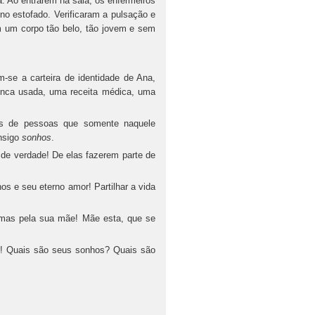
. Ao entrarem na sala, os enfermeiros
no estofado. Verificaram a pulsação e
m um corpo tão belo, tão jovem e sem
-se a carteira de identidade de Ana,
nunca usada, uma receita médica, uma
ros de pessoas que somente naquele
onsigo
sonhos
.
de verdade! De elas fazerem parte de
os e seu eterno amor! Partilhar a vida
 mas pela sua mãe! Mãe esta, que se
uais são seus sonhos? Quais são