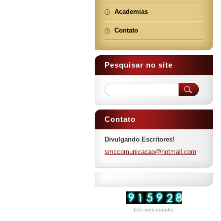
Academias
Contato
Pesquisar no site
Contato
Divulgando Escritores!
smccomun
icacao@h
otmail.c
om
free web counter