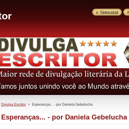
tor
Página inicial
Divulga Escritor
>
Esperanças... - por Daniela Gebelucha
Esperanças... - por Daniela Gebelucha