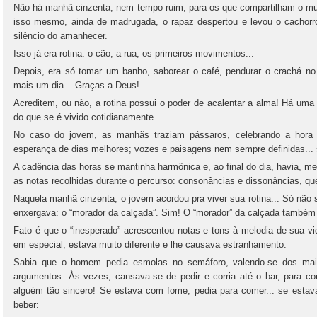
Não há manhã cinzenta, nem tempo ruim, para os que compartilham o m
isso mesmo, ainda de madrugada, o rapaz despertou e levou o cachorr
silêncio do amanhecer.
Isso já era rotina: o cão, a rua, os primeiros movimentos...
Depois, era só tomar um banho, saborear o café, pendurar o crachá no 
mais um dia... Graças a Deus!
Acreditem, ou não, a rotina possui o poder de acalentar a alma! Há uma
do que se é vivido cotidianamente.
No caso do jovem, as manhãs traziam pássaros, celebrando a hora 
esperança de dias melhores; vozes e paisagens nem sempre definidas... so
A cadência das horas se mantinha harmônica e, ao final do dia, havia, m
as notas recolhidas durante o percurso: consonâncias e dissonâncias, 
Naquela manhã cinzenta, o jovem acordou pra viver sua rotina... Só não 
enxergava: o “morador da calçada”. Sim! O “morador” da calçada também
Fato é que o “inesperado” acrescentou notas e tons à melodia de sua vid
em especial, estava muito diferente e lhe causava estranhamento.
Sabia que o homem pedia esmolas no semáforo, valendo-se dos mais d
argumentos. Às vezes, cansava-se de pedir e corria até o bar, para c
alguém tão sincero! Se estava com fome, pedia para comer... se estava
beber: