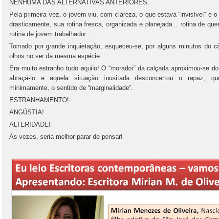
NENHUMA DAS ALTERNATIVAS ANTERIORES.
Pela primeira vez, o jovem viu, com clareza, o que estava “invisível” e o f
drasticamente, sua rotina fresca, organizada e planejada... rotina de qu
rotina de jovem trabalhador...
Tomado por grande inquietação, esqueceu-se, por alguns minutos do cã
olhos no ser da mesma espécie.
Era muito estranho tudo aquilo! O “morador” da calçada aproximou-se d
abraçá-lo e aquela situação inusitada desconcertou o rapaz, qu
minimamente, o sentido de “marginalidade”.
ESTRANHAMENTO!
ANGÚSTIA!
ALTERIDADE!
Às vezes, seria melhor parar de pensar!