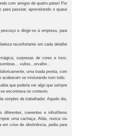
undo com amigos de quatro patas! Por
o para passear, aproveitando o quase
pescoço e dirigir-se à empresa, para
 beleza reconfortante em cada detalhe
mágica; surpresas de cores e tons;
mbras... vultos...orvalho...
etaforicamente, uma toada pronta, com
que acabavam se misturando num todo.
sabia que poderia ver algo que sempre
 se encontrava no contexto.
a simples de trabalhador. Aquele dia,
iferentes, coerentes e infrutíferos
omprar uma cachaça. Aliás, nunca viu
 em crise de abstinência, pedia para