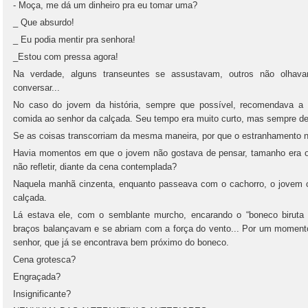
- Moça, me dá um dinheiro pra eu tomar uma?
_ Que absurdo!
_ Eu podia mentir pra senhora!
_Estou com pressa agora!
Na verdade, alguns transeuntes se assustavam, outros não olhav
conversar...
No caso do jovem da história, sempre que possível, recomendava a
comida ao senhor da calçada. Seu tempo era muito curto, mas sempre de
Se as coisas transcorriam da mesma maneira, por que o estranhamento n
Havia momentos em que o jovem não gostava de pensar, tamanho era o
não refletir, diante da cena contemplada?
Naquela manhã cinzenta, enquanto passeava com o cachorro, o jovem c
calçada.
Lá estava ele, com o semblante murcho, encarando o “boneco biruta i
braços balançavam e se abriam com a força do vento... Por um momento,
senhor, que já se encontrava bem próximo do boneco.
Cena grotesca?
Engraçada?
Insignificante?