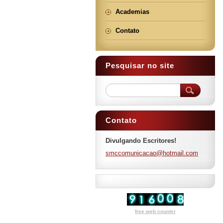
Academias
Contato
Pesquisar no site
Contato
Divulgando Escritores!
smccomun
icacao@h
otmail.c
om
free web counter