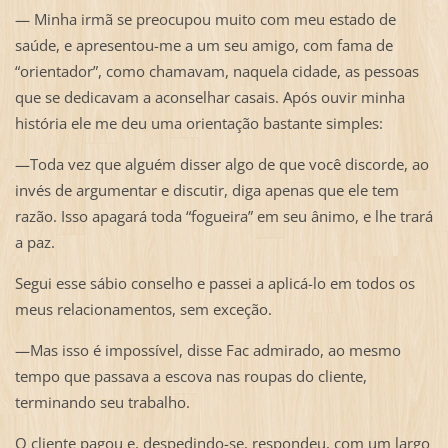
— Minha irmã se preocupou muito com meu estado de
saúde, e apresentou-me a um seu amigo, com fama de
“orientador”, como chamavam, naquela cidade, as pessoas
que se dedicavam a aconselhar casais. Após ouvir minha
história ele me deu uma orientação bastante simples:
—Toda vez que alguém disser algo de que você discorde, ao
invés de argumentar e discutir, diga apenas que ele tem
razão. Isso apagará toda “fogueira” em seu ânimo, e lhe trará
a paz.
Segui esse sábio conselho e passei a aplicá-lo em todos os
meus relacionamentos, sem exceção.
—Mas isso é impossível, disse Fac admirado, ao mesmo
tempo que passava a escova nas roupas do cliente,
terminando seu trabalho.
O cliente pagou e, despedindo-se, respondeu, com um largo