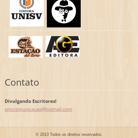
Contato
Divulgando Escritores!
smccomun
icacao@h
otmail.c
om
© 2013 Todos os direitos reservados.