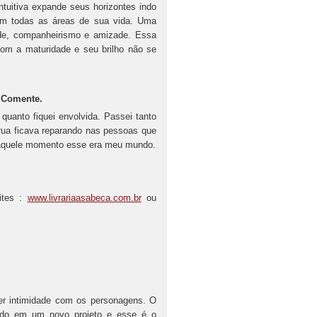
ntuitiva expande seus horizontes indo
 em todas as áreas de sua vida. Uma
dade, companheirismo e amizade. Essa
com a maturidade e seu brilho não se
 Comente.
uanto fiquei envolvida. Passei tanto
rua ficava reparando nas pessoas que
 naquele momento esse era meu mundo.
ites :
www.livrariaasabeca.com.br
ou
ter intimidade com os personagens. O
ndo em um novo projeto e esse é o