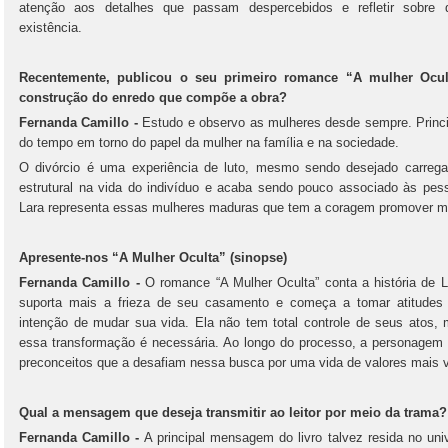
atenção aos detalhes que passam despercebidos e refletir sobre
existência.
Recentemente, publicou o seu primeiro romance “A mulher Ocul
construção do enredo que compõe a obra?
Fernanda Camillo -
Estudo e observo as mulheres desde sempre. Princi
do tempo em torno do papel da mulher na família e na sociedade.
O divórcio é uma experiência de luto, mesmo sendo desejado carrega
estrutural na vida do indivíduo e acaba sendo pouco associado às pes
Lara representa essas mulheres maduras que tem a coragem promover 
Apresente-nos “A Mulher Oculta” (sinopse)
Fernanda Camillo -
O romance “A Mulher Oculta” conta a história de 
suporta mais a frieza de seu casamento e começa a tomar atitudes 
intenção de mudar sua vida. Ela não tem total controle de seus atos
essa transformação é necessária. Ao longo do processo, a personagem 
preconceitos que a desafiam nessa busca por uma vida de valores mais v
Qual a mensagem que deseja transmitir ao leitor por meio da trama?
Fernanda Camillo -
A principal mensagem do livro talvez resida no uni