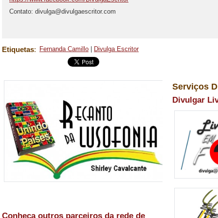
Contato: divulga@divulgaescritor.com
Etiquetas
:
Fernanda Camillo
|
Divulga Escritor
Serviços D
Divulgar Li
Conheça outros parceiros da rede de