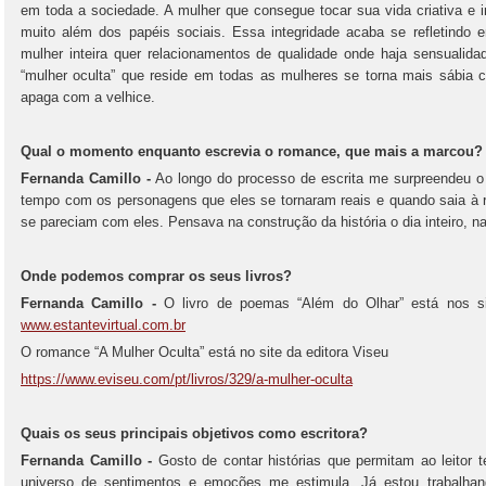
em toda a sociedade. A mulher que consegue tocar sua vida criativa e i
muito além dos papéis sociais. Essa integridade acaba se refletindo
mulher inteira quer relacionamentos de qualidade onde haja sensuali
“mulher oculta” que reside em todas as mulheres se torna mais sábia 
apaga com a velhice.
Qual o momento enquanto escrevia o romance, que mais a marcou?
Fernanda Camillo -
Ao longo do processo de escrita me surpreendeu o q
tempo com os personagens que eles se tornaram reais e quando saia à 
se pareciam com eles. Pensava na construção da história o dia inteiro,
Onde podemos comprar os seus livros?
Fernanda Camillo -
O livro de poemas “Além do Olhar” está nos s
www.estantevirtual.com.br
O romance “A Mulher Oculta” está no site da editora Viseu
https://www.eviseu.com/pt/livros/329/a-mulher-oculta
Quais os seus principais objetivos como escritora?
Fernanda Camillo -
Gosto de contar histórias que permitam ao leitor 
universo de sentimentos e emoções me estimula. Já estou trabalha