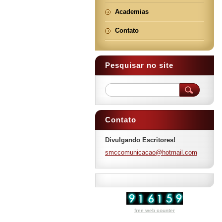
Academias
Contato
Pesquisar no site
Contato
Divulgando Escritores!
smccomun
icacao@h
otmail.c
om
free web counter