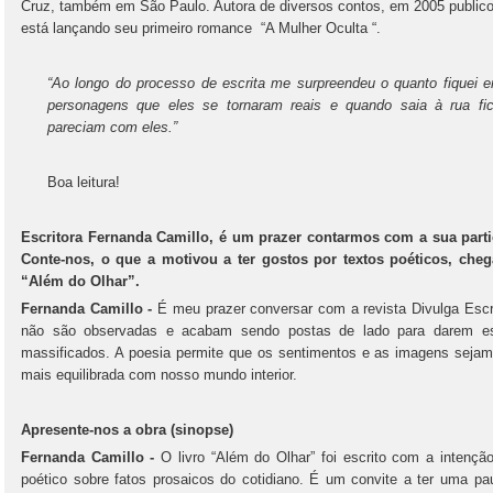
Cruz, também em São Paulo. Autora de diversos contos, em 2005 publico
está lançando seu primeiro romance “A Mulher Oculta “.
“Ao longo do processo de escrita me surpreendeu o quanto fiquei 
personagens que eles se tornaram reais e quando saia à rua f
pareciam com eles.”
Boa leitura!
Escritora Fernanda Camillo, é um prazer contarmos com a sua partic
Conte-nos, o que a motivou a ter gostos por textos poéticos, cheg
“Além do Olhar”.
Fernanda Camillo -
É meu prazer conversar com a revista Divulga Escr
não são observadas e acabam sendo postas de lado para darem es
massificados. A poesia permite que os sentimentos e as imagens sejam 
mais equilibrada com nosso mundo interior.
Apresente-nos a obra (sinopse)
Fernanda Camillo -
O livro “Além do Olhar” foi escrito com a intenção
poético sobre fatos prosaicos do cotidiano. É um convite a ter uma pau