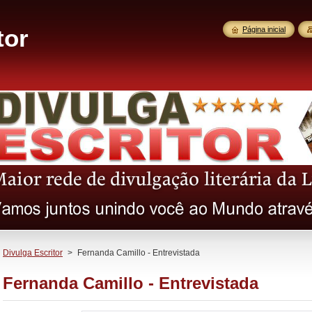
tor
Página inicial
Divulga Escritor
>
Fernanda Camillo - Entrevistada
Fernanda Camillo - Entrevistada