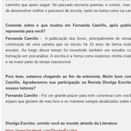
caminho que quero seguir. No passado escrevia poemas e contos, mas 
de desenvolver melhor o processo de escrita, tanto na trama como na ca
Comente sobre o que mudou em Fernanda Camillo, após publica
representa para você?
Fernanda Camillo -
A publicação dos livros, principalmente do roma
construção de uma carreira que se iniciou há 15 anos de forma mu
ensaios. Ao longo desse tempo fui investindo também em estudos c
formação em psicanálise. A escrita é a forma como expresso minha criati
e na maior parte do tempo inacessível.
Pois bem, estamos chegando ao fim da entrevista. Muito bom con
Camillo. Agradecemos sua participação na Revista Divulga Escri
nossos leitores?
Fernanda Camillo -
Foi um grande prazer para mim conversar com vocês.
espero que gostem de meu livro e os manterei sempre atualizados sobre 
Divulga Escritor, unindo você ao mundo através da Literatura
https://www.facebook.com/DivulgaEscritor