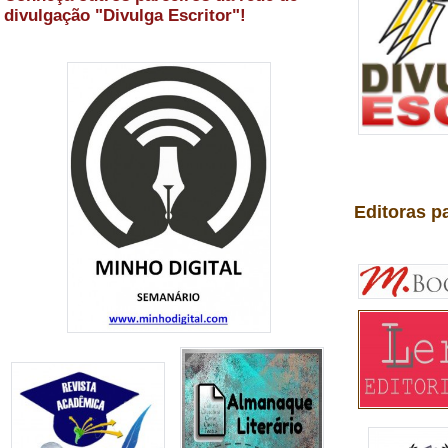
divulgação "Divulga Escritor"!
Editoras p