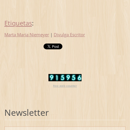
Etiquetas
:
Marta Maria Niemeyer
|
Divulga Escritor
free web counter
Newsletter