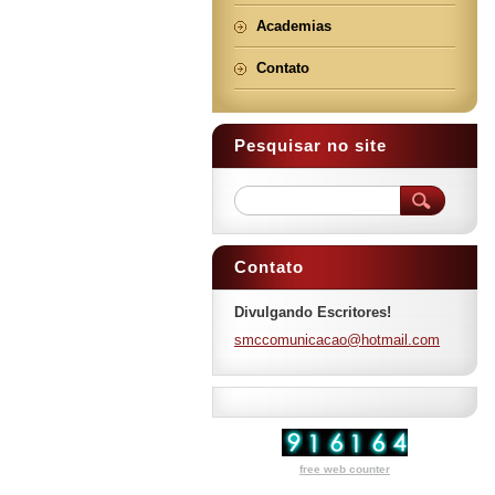
Academias
Contato
Pesquisar no site
Contato
Divulgando Escritores!
smccomun
icacao@h
otmail.c
om
free web counter