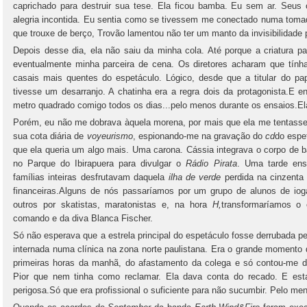
caprichado para destruir sua tese. Ela ficou bamba. Eu sem ar. Seus
alegria incontida. Eu sentia como se tivessem me conectado numa toma
que trouxe de berço, Trovão lamentou não ter um manto da invisibilidad
Depois desse dia, ela não saiu da minha cola. Até porque a criatura p
eventualmente minha parceira de cena. Os diretores acharam que tính
casais mais quentes do espetáculo. Lógico, desde que a titular do p
tivesse um desarranjo. A chatinha era a regra dois da protagonista.E 
metro quadrado comigo todos os dias...pelo menos durante os ensaios.El
Porém, eu não me dobrava àquela morena, por mais que ela me tentasse.
sua cota diária de
voyeurismo
, espionando-me na gravação do
cd
do espe
que ela queria um algo mais. Uma carona. Cássia integrava o corpo de b
no Parque do Ibirapuera para divulgar o
Rádio Pirata
. Uma tarde ens
famílias inteiras desfrutavam daquela
ilha de verde
perdida na cinzenta
financeiras.Alguns de nós passaríamos por um grupo de alunos de iog
outros por skatistas, maratonistas e, na hora
H,
transformaríamos o
comando e da diva Blanca Fischer.
Só não esperava que a estrela principal do espetáculo fosse derrubada p
internada numa clínica na zona norte paulistana. Era o grande momento 
primeiras horas da manhã, do afastamento da colega e só contou-me d
Pior que nem tinha como reclamar. Ela dava conta do recado. E esta
perigosa.Só que era profissional o suficiente para não sucumbir. Pelo me