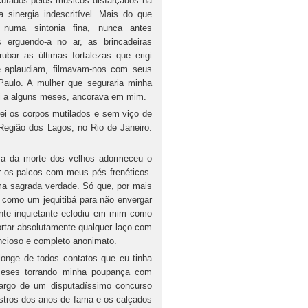
utados pelos músicos disfarçados na
sinergia indescritível. Mais do que
 numa sintonia fina, nunca antes
erguendo-a no ar, as brincadeiras
rubar as últimas fortalezas que erigi
ue aplaudiam, filmavam-nos com seus
aulo. A mulher que seguraria minha
ui a alguns meses, ancorava em mim.
ei os corpos mutilados e sem viço de
Região dos Lagos, no Rio de Janeiro.
a da morte dos velhos adormeceu o
r os palcos com meus pés frenéticos.
uma sagrada verdade. Só que, por mais
es como um jequitibá para não envergar
ente inquietante eclodiu em mim como
ortar absolutamente qualquer laço com
ncioso e completo anonimato.
nge de todos contatos que eu tinha
meses torrando minha poupança com
cargo de um disputadíssimo concurso
gistros dos anos de fama e os calçados