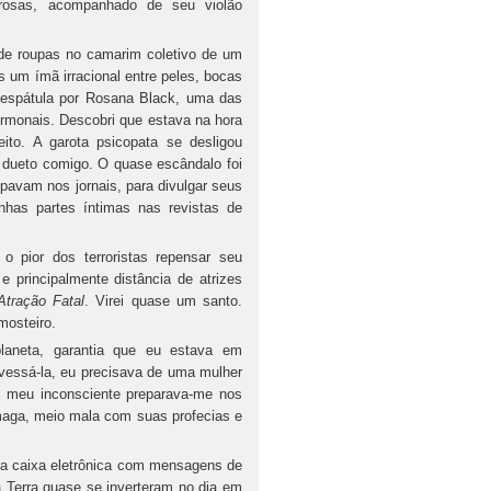
rosas, acompanhado de seu violão
de roupas no camarim coletivo de um
 um ímã irracional entre peles, bocas
 espátula por Rosana Black, uma das
ormonais. Descobri que estava na hora
to. A garota psicopata se desligou
um dueto comigo. O quase escândalo foi
pavam nos jornais, para divulgar seus
inhas partes íntimas nas revistas de
 pior dos terroristas repensar seu
 principalmente distância de atrizes
Atração Fatal
. Virei quase um santo.
mosteiro.
planeta, garantia que eu estava em
vessá-la, eu precisava de uma mulher
e meu inconsciente preparava-me nos
maga, meio mala com suas profecias e
nha caixa eletrônica com mensagens de
a Terra quase se inverteram no dia em