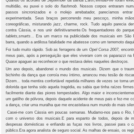
Quando os acordes de
September
da banda
Earth,Wind&Fire
foram exec
multidão, eu puxei o solo do
flashmob
. Nossos corpos entraram numa 
passos sincronizados e o molejo arrebatador, parecíamos entrar
experimentada. Seus braços percorrendo meu pescoço, minha mãos 
coreográficas, misturando
jazz
, charme, rock. Tudo aquilo parecia der
contra Cássia, e nos unir definitivamente.Os frequentadores do parq
tablets,smarts
... Era um marco na publicidade dos musicais em São P
barra, quando a ardilosa fatalidade me abatesse como um terremoto daq
Foi tudo muito rápido. Sob as ferragens de um
Opel Corsa 2007,
encontr
meus pais, após a perseguição que eles viveram com os paparazzi na 
Quase apaguei ao reconhecer o que restava deles naqueles destroços.
Um ano depois, abandonei o mundo dos musicais. Dizem que o traum
bichinho da dança que corroía meu íntimo, arrancou meu tesão de risca
Dizem... toda mentira confortável repetida milhares de vezes se torna 
dolorida que tenha sido aquela tragédia, eu sabia que tinha raízes firm
facilmente diante das piores tempestades. Algo maior e inconscientem
um gatilho de pólvora, depois daquele acidente de meus pais e fez-me c
a dança, criar uma muralha que me encastelava num mundo do mais sile
Casei-me com Cássia em poucas semanas. Mudamo-nos para o Rio, lo
com o universo dos musicais.E para espanto de todos, depois de 
despesas domésticas e enfiando as fuças nos livros, passei para o 
público.Era agora analista de seguro social. As malhas de ensaio, os re