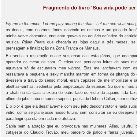
Fragmento do livro ‘Sua vida pode ser
Fly me to the moon. Let me play among the stars. Let me see what spring 
os dedos, com enormes fones cobrindo as orelhas e um gingado frenét
minha verve dançarina, enquanto gravava no aquário acústico do estúdi
musical
Rádio Pirata
que chegaria às lojas daqui a três meses, s
prensagem e finalização na Zona Franca de Manaus.
Eu sentia a respiração quase suspensa das estagiárias, que acomp
operador da mesa de som. O eriçar das penugens loiras de suas nu
aguavam só de escutarem meu
vibrato
. Elas me lanchavam com os 
ressaltava a pequena e sexy mancha marrom em forma de pitanga do 
tivessem a trava do senso moral, eram capazes de me imobilizar e s
abelhas-rainhas, sedentas pela perpetuação da espécie. Só que o mais a
a chatinha da Cássia exibia do outro lado do vidro do aquário. Ela faz
olhos de jabuticaba e sorriso sapeca, pupila de Débora Colker, com certe
E o pior é que ela desafiava-me com seu jeito desconstrutor e nada sub
vidro, como se planejasse nosso futuro, sem consultar se eu desejava 
para fingir que ela em nada me afetava.
Sabia bem a atração que eu provocava nas mulheres. Aliás, usufruí
cafajeste do Claudio Trovão, meu parceiro de palco e farras juvenis.