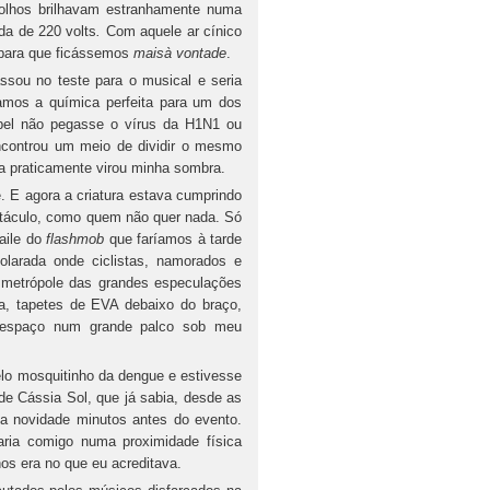
 olhos brilhavam estranhamente numa
da de 220 volts
.
Com aquele ar cínico
e para que ficássemos
maisà vontade
.
assou no teste para o musical e seria
amos a química perfeita para um dos
apel não pegasse o vírus da H1N1 ou
encontrou um meio de dividir o mesmo
a praticamente virou minha sombra.
 E agora a criatura estava cumprindo
táculo, como quem não quer nada. Só
aile do
flashmob
que faríamos à tarde
olarada onde ciclistas, namorados e
 metrópole das grandes especulações
a, tapetes de EVA debaixo do braço,
 espaço num grande palco sob meu
elo mosquitinho da dengue e estivesse
de Cássia Sol, que já sabia, desde as
a novidade minutos antes do evento.
ria comigo numa proximidade física
nos era no que eu acreditava.