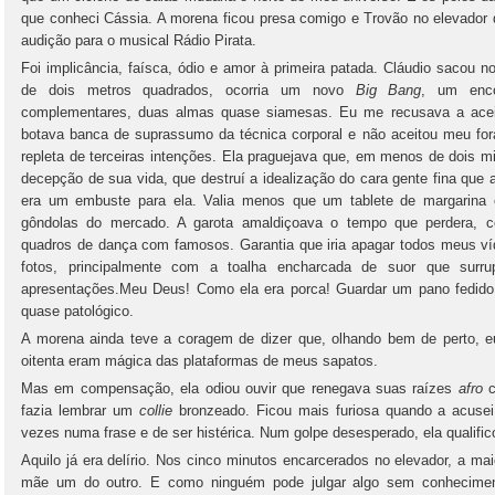
que conheci Cássia. A morena ficou presa comigo e Trovão no elevador 
audição para o musical Rádio Pirata.
Foi implicância, faísca, ódio e amor à primeira patada. Cláudio sacou 
de dois metros quadrados, ocorria um novo
Big Bang
, um enco
complementares, duas almas quase siamesas. Eu me recusava a aceita
botava banca de suprassumo da técnica corporal e não aceitou meu for
repleta de terceiras intenções. Ela praguejava que, em menos de dois m
decepção de sua vida, que destruí a idealização do cara gente fina que 
era um embuste para ela. Valia menos que um tablete de margarina 
gôndolas do mercado. A garota amaldiçoava o tempo que perdera, c
quadros de dança com famosos. Garantia que iria apagar todos meus v
fotos, principalmente com a toalha encharcada de suor que sur
apresentações.Meu Deus! Como ela era porca! Guardar um pano fedido 
quase patológico.
A morena ainda teve a coragem de dizer que, olhando bem de perto, 
oitenta eram mágica das plataformas de meus sapatos.
Mas em compensação, ela odiou ouvir que renegava suas raízes
afro
c
fazia lembrar um
collie
bronzeado. Ficou mais furiosa quando a acusei
vezes numa frase e de ser histérica. Num golpe desesperado, ela qualifi
Aquilo já era delírio. Nos cinco minutos encarcerados no elevador, a mai
mãe um do outro. E como ninguém pode julgar algo sem conheciment