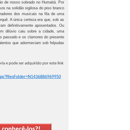
ão de nosso sobrado no Humaitá. Por
os na solidão sigilosa do piso branco
iradores dos musicais na fila de uma
orquê. A única certeza era que, sob as
vam definitivamente aposentados. Ou
 dilúvio caiu sobre a cidade, uma
do passado e os clamores do presente
lentos que adormeciam sob felpudas
a e pode ser adquirido por este link
spx?filesFolder=N1436886969950