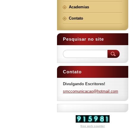
Academias
Contato
Pesquisar no site
Contato
Divulgando Escritores!
smccomun
icacao@h
otmail.c
om
free web counter