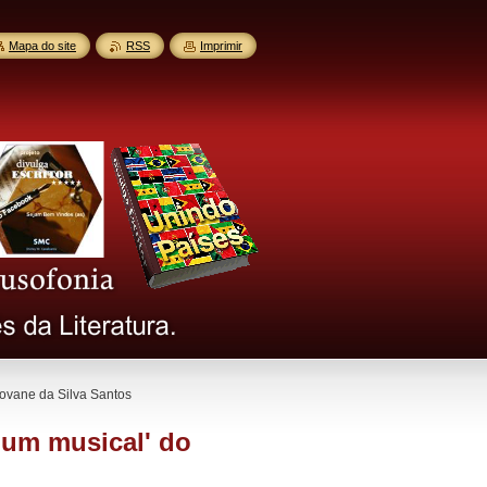
Mapa do site
RSS
Imprimir
iovane da Silva Santos
 um musical' do