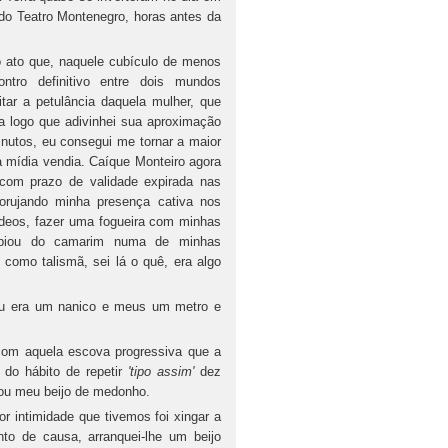
do Teatro Montenegro, horas antes da
no ato que, naquele cubículo de menos
ntro definitivo entre dois mundos
r a petulância daquela mulher, que
a logo que adivinhei sua aproximação
inutos, eu consegui me tornar a maior
a mídia vendia. Caíque Monteiro agora
com prazo de validade expirada nas
orujando minha presença cativa nos
ídeos, fazer uma fogueira com minhas
rupiou do camarim numa de minhas
como talismã, sei lá o quê, era algo
eu era um nanico e meus um metro e
om aquela escova progressiva que a
 do hábito de repetir
'tipo assim'
dez
cou meu beijo de medonho.
or intimidade que tivemos foi xingar a
o de causa, arranquei-lhe um beijo