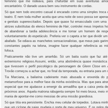
feminino que me rodeava, para chafurdar em suas aventuras amo
encantatório. O danado usava bem seu instrumento de cordas.
Só que nem todo encontro casual é encarado como uma simples troca 
teatro. E nem toda mulher aceita que uma noite de sexo possa ser apenas
e genitais superexcitados. Depois que quase fui emasculado com uma
atrizes substitutas do elenco feminino de
Hair
, controlei meus ímpetos h
de abandonar a tardia adolescência e me tornar um homem de respei
voluntariamente do espetáculo. Preferia ver o capeta a ter que dividir 
abafado. Se odiava as manchetes sensacionalistas, que meus pais garim
constantes papéis na telona, imagine fazer qualquer referência as m
fofoca.
Praticamente não tive um arranhão. Só um baita susto que faz até o
extremismo religioso.Assumi, então, uma abstinência quase monástica e
que tivessem o perfil psicológico da personagem de
Glenn Close
em
Trovão começou a achar que, no final da temporada, eu entraria para um 
Tia Marciana, a bailarina cadeirante mais abusada e enxerida do 
metamorfose para a melhor fase da minha existência. Mas que para atra
especial que me ajudasse a emergir da armadilha que a caixa preta d
próximos anos. Aquela matrona rabugenta sempre foi meio bruxa, meio 
mania de apontar-me como messias de uma missão grandiosa.
Só que titia era persistente. Enchia meu celular de torpedos. Lotava mi
que um ciclone de saias mudaria o norte de meu universo. E os polos d