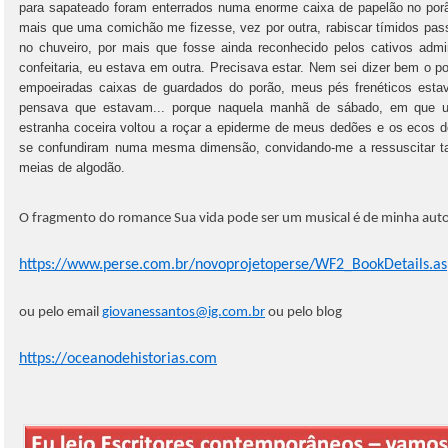
para sapateado foram enterrados numa enorme caixa de papelão no por
mais que uma comichão me fizesse, vez por outra, rabiscar tímidos pass
no chuveiro, por mais que fosse ainda reconhecido pelos cativos adm
confeitaria, eu estava em outra. Precisava estar. Nem sei dizer bem o p
empoeiradas caixas de guardados do porão, meus pés frenéticos esta
pensava que estavam... porque naquela manhã de sábado, em que um
estranha coceira voltou a roçar a epiderme de meus dedões e os ecos 
se confundiram numa mesma dimensão, convidando-me a ressuscitar ta
meias de algodão.
O fragmento do romance Sua vida pode ser um musical é de minha autori
https://www.perse.com.br/novoprojetoperse/WF2_BookDetails.a
ou pelo email
giovanessantos@ig.com.br
ou pelo blog
https://oceanodehistorias.com