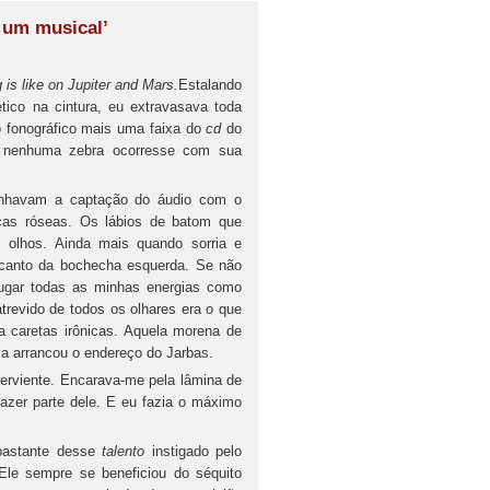
 um musical’
is like on Jupiter and Mars.
Estalando
ico na cintura, eu extravasava toda
o fonográfico mais uma faixa do
cd
do
e nenhuma zebra ocorresse com sua
anhavam a captação do áudio com o
cas róseas. Os lábios de batom que
olhos. Ainda mais quando sorria e
canto da bochecha esquerda. Se não
ugar todas as minhas energias como
trevido de todos os olhares era o que
ia caretas irônicas. Aquela morena de
za arrancou o endereço do Jarbas.
serviente. Encarava-me pela lâmina de
fazer parte dele. E eu fazia o máximo
 bastante desse
talento
instigado pelo
 Ele sempre se beneficiou do séquito