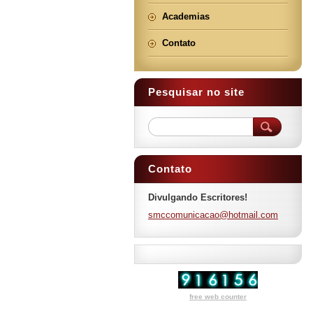
Academias
Contato
Pesquisar no site
Contato
Divulgando Escritores!
smccomun
icacao@h
otmail.c
om
free web counter