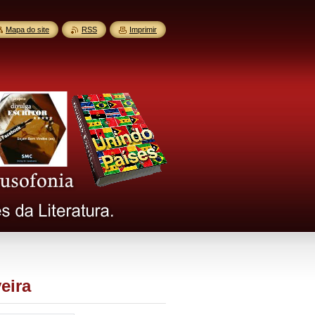
Mapa do site
RSS
Imprimir
eira