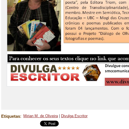
Etiquetas
:
Mirian M. de Oliveira
|
Divulga Escritor