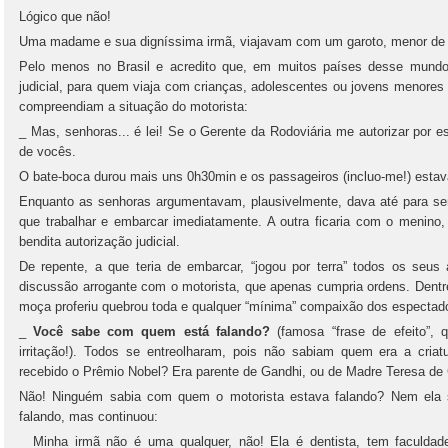
Lógico que não!
Uma madame e sua digníssima irmã, viajavam com um garoto, menor de i
Pelo menos no Brasil e acredito que, em muitos países desse mundo, 
judicial, para quem viaja com crianças, adolescentes ou jovens menores
compreendiam a situação do motorista:
_ Mas, senhoras... é lei! Se o Gerente da Rodoviária me autorizar por es
de vocês.
O bate-boca durou mais uns 0h30min e os passageiros (incluo-me!) est
Enquanto as senhoras argumentavam, plausivelmente, dava até para sen
que trabalhar e embarcar imediatamente. A outra ficaria com o menino
bendita autorização judicial.
De repente, a que teria de embarcar, “jogou por terra” todos os seus
discussão arrogante com o motorista, que apenas cumpria ordens. Dentre 
moça proferiu quebrou toda e qualquer “mínima” compaixão dos espectad
_
Você sabe com quem está falando?
(famosa “frase de efeito”, 
irritação!). Todos se entreolharam, pois não sabiam quem era a criat
recebido o Prêmio Nobel? Era parente de Gandhi, ou de Madre Teresa de
Não! Ninguém sabia com quem o motorista estava falando? Nem ela
falando, mas continuou:
_ Minha irmã não é uma qualquer, não! Ela é dentista, tem fa