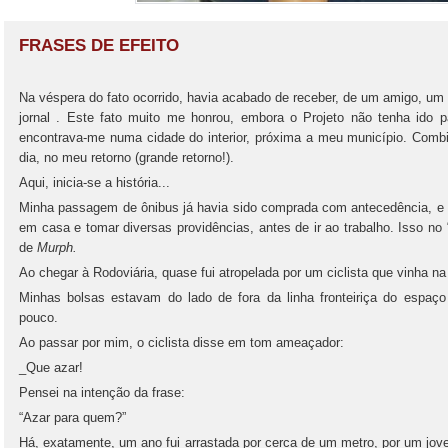
FRASES DE EFEITO
Na véspera do fato ocorrido, havia acabado de receber, de um amigo, um
jornal . Este fato muito me honrou, embora o Projeto não tenha ido pa
encontrava-me numa cidade do interior, próxima a meu município. Com
dia, no meu retorno (grande retorno!).
Aqui, inicia-se a história...
Minha passagem de ônibus já havia sido comprada com antecedência, e 
em casa e tomar diversas providências, antes de ir ao trabalho. Isso no 
de
Murph.
Ao chegar à Rodoviária, quase fui atropelada por um ciclista que vinha n
Minhas bolsas estavam do lado de fora da linha fronteiriça do espaç
pouco.
Ao passar por mim, o ciclista disse em tom ameaçador:
_Que azar!
Pensei na intenção da frase:
“Azar para quem?”
Há, exatamente, um ano fui arrastada por cerca de um metro, por um jove