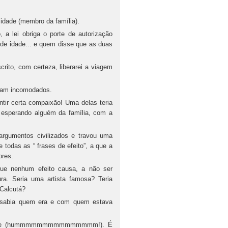
dade (membro da família).
a lei obriga o porte de autorização
 de idade... e quem disse que as duas
crito, com certeza, liberarei a viagem
avam incomodados.
tir certa compaixão! Uma delas teria
, esperando alguém da família, com a
 argumentos civilizados e travou uma
todas as “ frases de efeito”, a que a
ores.
que nenhum efeito causa, a não ser
ura. Seria uma artista famosa? Teria
 Calcutá?
 sabia quem era e com quem estava
culdade (hummmmmmmmmmmmmmm!). É