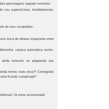
s dois personagens naquele momento.
 sou supersticiosa, imediatamente,
rte de meu vocabulário...
 uma troca de olhares impaciente entre
bleminha: catraca automática recém-
u, ainda estavam se adaptando aos
 ainda temos mais essa?! Coreografar
 está ficando complicado!”
problemas! Já estou acostumada!