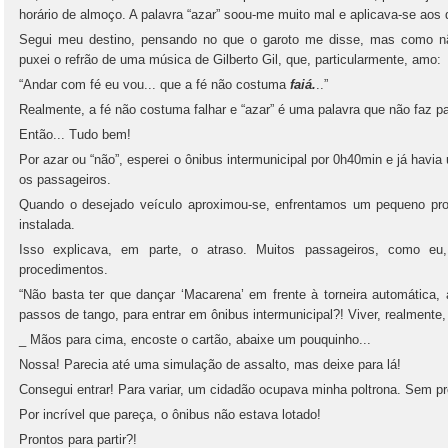
horário de almoço. A palavra “azar” soou-me muito mal e aplicava-se ao
Segui meu destino, pensando no que o garoto me disse, mas como não
puxei o refrão de uma música de Gilberto Gil, que, particularmente, amo:
“Andar com fé eu vou... que a fé não costuma
faiá.
..”
Realmente, a fé não costuma falhar e “azar” é uma palavra que não faz pa
Então... Tudo bem!
Por azar ou “não”, esperei o ônibus intermunicipal por 0h40min e já havia
os passageiros.
Quando o desejado veículo aproximou-se, enfrentamos um pequeno pro
instalada.
Isso explicava, em parte, o atraso. Muitos passageiros, como e
procedimentos.
“Não basta ter que dançar ‘Macarena’ em frente à torneira automática,
passos de tango, para entrar em ônibus intermunicipal?! Viver, realmente,
_ Mãos para cima, encoste o cartão, abaixe um pouquinho...
Nossa! Parecia até uma simulação de assalto, mas deixe para lá!
Consegui entrar! Para variar, um cidadão ocupava minha poltrona. Sem 
Por incrível que pareça, o ônibus não estava lotado!
Prontos para partir?!