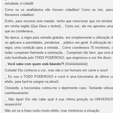
estudada, é cidadã!
Como se os analfabetos não fossem cidadãos! Como se nós, passa
fôssemos cidadãos!
Enfim, para encerrar este tratado, tenho que mencionar que me lembre
em minha região (Que Deus o tenha!)... Certa vez, ele me aprontou um
que eu coordenava...
Na época, a regra para entrada gratuita, era simplesmente a utilização d
se aplicava a autoridades, jornalistas... público em geral. A utilização 
regra, uma condição para a entrada... Como coordenava 70 monitoras, o
todas cumpriram fielmente a orientação... Cumpriram tão bem, que uma 
sido humilhada pelo TODO PODEROSO, que engrossou a voz lhe disse:
_ Você sabe com quem está falando?!
(Xiiiiiiiiiiiiiiiiiiiiiiii)
Coitada! Ela conhecia a voz, mas não o ser humano em carne e osso!
_ Eu sou o TODO PODEROSO e você é uma funcionária de última cate
efeito, para fazê-la sangrar na alma!)
Chorando, a funcionária contou-me o deprimente caso. Tentando utiliz
carinhosamente:
_ Não ligue! Ele não sabe qual é sua ínfima posição no UNIVERSO!
esquecê-lo!
Não sei se a frase surtiu muito efeito, mas minimizou a situação.