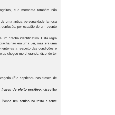
geiros, e o motorista também não
i de uma antiga personalidade famosa
a confusão, por ocasião de um evento
e um crachá identificativo. Esta regra
do crachá não era uma Lei, mas era uma
rientei-as a respeito das condições e
delas chegou-me chorando, dizendo ter
goria (Ele caprichou nas frases de
ar
frases de efeito positivo
, disse-lhe
 Ponha um sorriso no rosto e tente