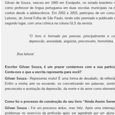
Gilvan de Souza, nasceu em 1965 em Eunápolis, no estado brasileiro 
como professor de língua portuguesa em duas escolas municipais na 
contos desde a adolescência. Em 2002 e 2003, participou de um concu
Leitores, do Jornal Folha de São Paulo, tendo sido premiado e publicado 
segundo lugar, com uma crônica na coluna GLS da revista.
“O livro é formado por poesias principalmente e c
depressão, ansiedade, angústia, preconceito, homofobia,
Boa leitura!
Escritor Gilvan Souza, é um prazer contarmos com a sua particip
Conte-nos o que a escrita representa para você?
Gilvan Souza -
Representa muito! É uma forma de desabafo, de reflexão
Enfim a minha arte se esvaindo, se concretizando em palavras, sent
preconceito e aceitação da depressão, da morte e do amor como element
Como foi o processo de construção do seu livro “Ainda Assim Sere
Gilvan Souza -
Foi um processo árduo, mas feliz. Após uma internaçã
problemas no exercício da profissão após ser agredindo por um alun