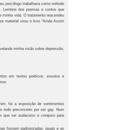
meu psicólogo trabalhava como método
s. Lembrei dos poemas e contos que
re minha vida. O tratamento reacendeu
se material virou o livro “Ainda Assim
evelando minha visão sobre depressão,
ntos em textos poéticos, enxutos e
amor.
mim, foi a exposição de sentimentos
o todo preconceito por ser gay. Num
que ser audacioso e corajoso para
as fossem padronizadas, iguais e as