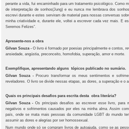
perante a vida, fui encaminhado para um tratamento psicológico. Como 
de interpretação de sonhos(Jung) e eu nunca me lembrava dos sonho
escrevi durante e estes serviram de material para nossas conversas sob
minha criatividade e, durante ele, voltei a escrever cada vez mais. E es
Seremos Felizes”.
Apresente-nos a obra
Gilvan Souza -
O livro é formado por poesias principalmente e contos, r
ansiedade, angústia, preconceito, homofobia, superação, amor e morte.
Exemplifique, apresentando alguns tópicos publicado no sumário.
Gilvan Souza -
Procuro transformar os meus sentimentos e sofrime
reveladores. O livro se divide nessas etapas, as dores, a superação e o 
Quais os principais desafios para escrita desta obra literária?
Gilvan Souza -
Os principais desafios ao escrever esse livro, para 
negativos e sofrimentos causados por eles na minha alma. Assim com
país, onde se mata mais pessoas da comunidade LGBT do mundo tem 
assumir as dores e alegrias por ser homossexual.
Num mundo onde só se compram livros de autoajuda, como se as pesso