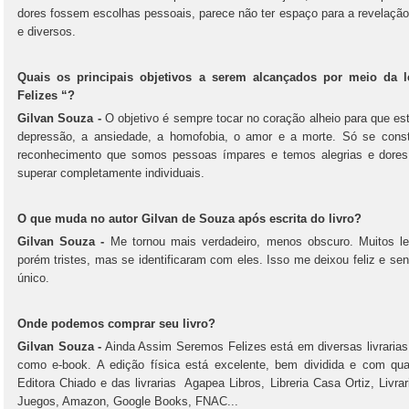
dores fossem escolhas pessoais, parece não ter espaço para a revelaçã
e diversos.
Quais os principais objetivos a serem alcançados por meio da 
Felizes “?
Gilvan Souza -
O objetivo é sempre tocar no coração alheio para que est
depressão, a ansiedade, a homofobia, o amor e a morte. Só se const
reconhecimento que somos pessoas ímpares e temos alegrias e dores,
superar completamente individuais.
O que muda no autor Gilvan de Souza após escrita do livro?
Gilvan Souza -
Me tornou mais verdadeiro, menos obscuro. Muitos le
porém tristes, mas se identificaram com eles. Isso me deixou feliz e s
único.
Onde podemos comprar seu livro?
Gilvan Souza -
Ainda Assim Seremos Felizes está em diversas livrarias 
como e-book. A edição física está excelente, bem dividida e com qua
Editora Chiado e das livrarias Agapea Libros, Libreria Casa Ortiz, Livrar
Juegos, Amazon, Google Books, FNAC...