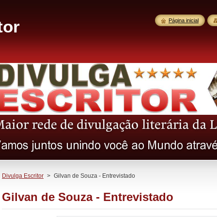
tor
Página inicial
Divulga Escritor
>
Gilvan de Souza - Entrevistado
Gilvan de Souza - Entrevistado