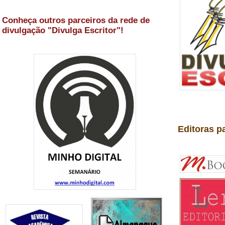
Conheça outros parceiros da rede de
divulgação "Divulga Escritor"!
Editoras p