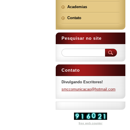
Academias
Contato
Pesquisar no site
Contato
Divulgando Escritores!
smccomun
icacao@h
otmail.c
om
free web counter