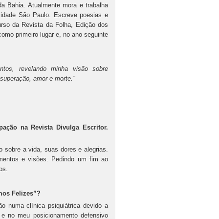
da Bahia. Atualmente mora e trabalha
cidade São Paulo. Escreve poesias e
rso da Revista da Folha, Edição dos
como primeiro lugar e, no ano seguinte
ontos, revelando minha visão sobre
 superação, amor e morte.”
ação na Revista Divulga Escritor.
 sobre a vida, suas dores e alegrias.
imentos e visões. Pedindo um fim ao
os.
mos Felizes”?
o numa clínica psiquiátrica devido a
o e no meu posicionamento defensivo