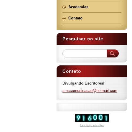
Academias
Contato
Pesquisar no site
Contato
Divulgando Escritores!
smccomun
icacao@h
otmail.c
om
free web counter