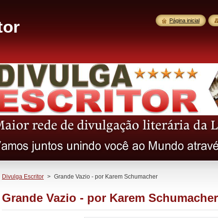
tor
Página inicial
Divulga Escritor
>
Grande Vazio - por Karem Schumacher
Grande Vazio - por Karem Schumacher