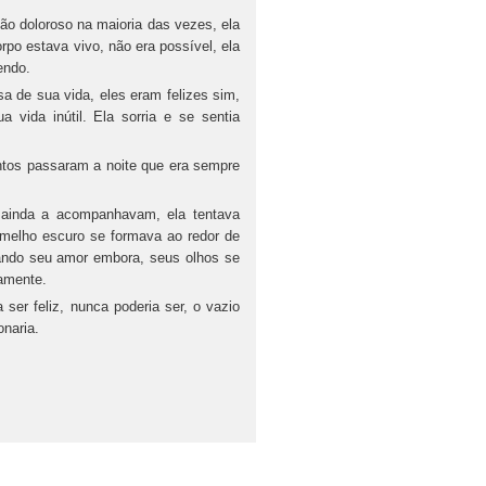
 tão doloroso na maioria das vezes, ela
rpo estava vivo, não era possível, ela
endo.
a de sua vida, eles eram felizes sim,
vida inútil. Ela sorria e se sentia
tos passaram a noite que era sempre
 ainda a acompanhavam, ela tentava
rmelho escuro se formava ao redor de
evando seu amor embora, seus olhos se
amente.
er feliz, nunca poderia ser, o vazio
naria.