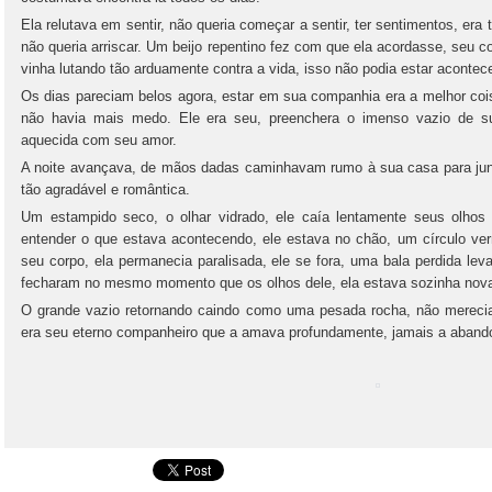
Ela relutava em sentir, não queria começar a sentir, ter sentimentos, era
não queria arriscar. Um beijo repentino fez com que ela acordasse, seu co
vinha lutando tão arduamente contra a vida, isso não podia estar acontec
Os dias pareciam belos agora, estar em sua companhia era a melhor cois
não havia mais medo. Ele era seu, preenchera o imenso vazio de sua 
aquecida com seu amor.
A noite avançava, de mãos dadas caminhavam rumo à sua casa para jun
tão agradável e romântica.
Um estampido seco, o olhar vidrado, ele caía lentamente seus olhos
entender o que estava acontecendo, ele estava no chão, um círculo ve
seu corpo, ela permanecia paralisada, ele se fora, uma bala perdida l
fecharam no mesmo momento que os olhos dele, ela estava sozinha nov
O grande vazio retornando caindo como uma pesada rocha, não merecia s
era seu eterno companheiro que a amava profundamente, jamais a abando