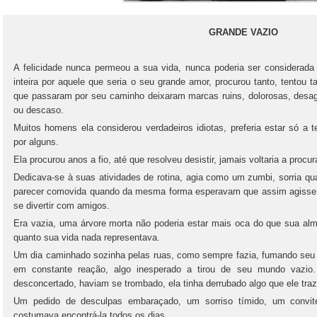
GRANDE VAZIO
A felicidade nunca permeou a sua vida, nunca poderia ser considerada 
inteira por aquele que seria o seu grande amor, procurou tanto, tentou 
que passaram por seu caminho deixaram marcas ruins, dolorosas, des
ou descaso.
Muitos homens ela considerou verdadeiros idiotas, preferia estar só a 
por alguns.
Ela procurou anos a fio, até que resolveu desistir, jamais voltaria a procur
Dedicava-se à suas atividades de rotina, agia como um zumbi, sorria q
parecer comovida quando da mesma forma esperavam que assim agisse. 
se divertir com amigos.
Era vazia, uma árvore morta não poderia estar mais oca do que sua alm
quanto sua vida nada representava.
Um dia caminhado sozinha pelas ruas, como sempre fazia, fumando seu c
em constante reação, algo inesperado a tirou de seu mundo vazio.
desconcertado, haviam se trombado, ela tinha derrubado algo que ele traz
Um pedido de desculpas embaraçado, um sorriso tímido, um convite
costumava encontrá-la todos os dias.