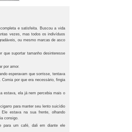
completa e satisfeita. Buscou a vida
tantas vezes, mas todos os indivíduos
agradáveis, ou mesmo marcas de asco
ter que suportar tamanho desinteresse
ar por amor.
uando esperavam que sorrisse, tentava
Comia por que era necessário, fingia
a estava, ela já nem percebia mais o
igarro para manter seu lento suicídio
 Ele estava na sua frente, olhando
ia consigo.
 para um café, dali em diante ele