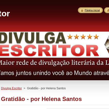
tor
Página inicial
Divulga Escritor
>
Gratidão - por Helena Santos
Gratidão - por Helena Santos