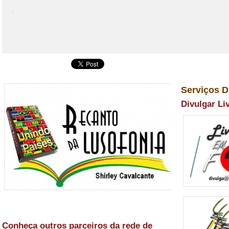
Serviços D
Divulgar Li
Conheça outros parceiros da rede de