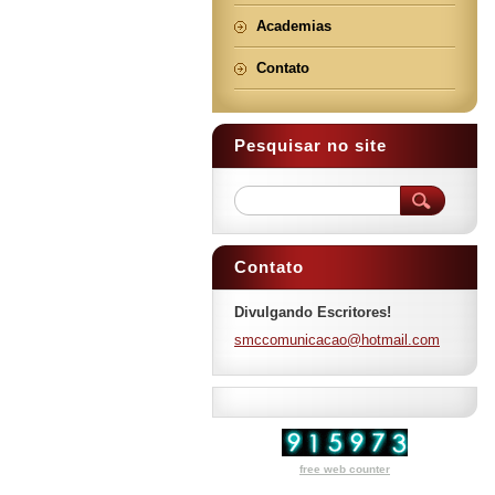
Academias
Contato
Pesquisar no site
Contato
Divulgando Escritores!
smccomun
icacao@h
otmail.c
om
free web counter