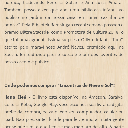
nórdica, traduzindo Ferreira Gullar e Ana Luísa Amaral.
Também posso dizer que abri uma biblioteca infantil ao
público no jardim da nossa casa, em uma “casinha de
brincar”. Pela Bibliotek Barnstugan recebi semana passada o
prêmio Bättre Stadsdel como Promotora de Cultura 2018, o
que foi uma agradabilíssima surpresa. O livro infantil “Tom”,
escrito pelo maravilhoso André Neves, premiado aqui na
Suécia, foi traduzido para o sueco e é um dos favoritos do
nosso acervo e público.
Onde podemos comprar “Encontros de Neve e Sol”?
Ilana Eleá -
O livro está disponível na Amazon, Saraiva,
Cultura, Kobo, Google Play: você escolhe a sua livraria digital
preferida, compra, baixa e lêno seu computador, celular ou
Ipad. Não precisa ter kindle para ler, embora muita gente
pense que sim, o que tem se mostrado um desafio. A parte