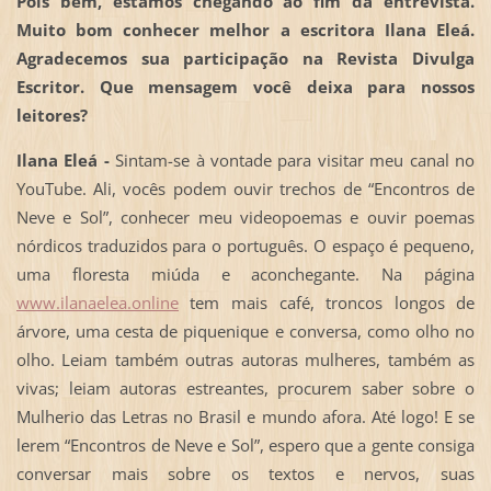
Pois bem, estamos chegando ao fim da entrevista.
Muito bom conhecer melhor a escritora Ilana Eleá.
Agradecemos sua participação na Revista Divulga
Escritor. Que mensagem você deixa para nossos
leitores?
Ilana Eleá -
Sintam-se à vontade para visitar meu canal no
YouTube. Ali, vocês podem ouvir trechos de “Encontros de
Neve e Sol”, conhecer meu videopoemas e ouvir poemas
nórdicos traduzidos para o português. O espaço é pequeno,
uma floresta miúda e aconchegante. Na página
www.ilanaelea.online
tem mais café, troncos longos de
árvore, uma cesta de piquenique e conversa, como olho no
olho. Leiam também outras autoras mulheres, também as
vivas; leiam autoras estreantes, procurem saber sobre o
Mulherio das Letras no Brasil e mundo afora. Até logo! E se
lerem “Encontros de Neve e Sol”, espero que a gente consiga
conversar mais sobre os textos e nervos, suas