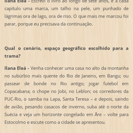
Ilana Eleá -
Escrevi o livro ao longo de sete anos, e a cada
capítulo uma marca, um talho na pele, um punhado de
lágrimas ora de lago, ora de riso. O que mais me marcou foi
parar, porque eu precisava da continuação.
Qual o cenário, espaço geográfico escolhido para a
trama?
Ilana Eleá -
Venha conhecer uma casa no alto da montanha
no subúrbio mais quente do Rio de Janeiro, em Bangu; ou
passear de bonde no Rio antigo; jogar futebol em
Copacabana; o chope no Jobi, no Leblon; os corredores da
PUC-Rio, o samba na Lapa, Santa Teresa – e depois, saindo
de avião, pesando casacos de inverno, suba até o norte da
Suécia e veja um horizonte congelado em Åre – volte para
Estocolmo e escute como a cidade se apresentou.