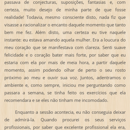
passava de conjecturas, suposições, fantasias e, com
certeza, muito desejo de minha parte de que fosse
realidade! Todavia, mesmo consciente disto, nada fiz que
visasse a racionalizar o encanto daquele momento que tanto
bem me fez. Além disto, uma certeza eu tive naquele
instante: eu estava amando aquela mulher. Era a loucura do
meu coração que se manifestava com clareza. Senti suave
felicidade e o coração bater mais forte, por saber que eu
estaria com ela por mais de meia hora, a partir daquele
momento, assim podendo olhar de perto o seu rosto
próximo ao meu e ouvir sua voz. Juntos, adentramos o
ambiente e, como sempre, iniciou me perguntando como
passara a semana, se tinha feito os exercícios que ela
recomendara e se eles não tinham me incomodado.
Enquanto a sessão acontecia, eu não conseguia deixar
de admirá-la. Quando procurei os seus serviços
profissionais, por saber que excelente profissional ela era,