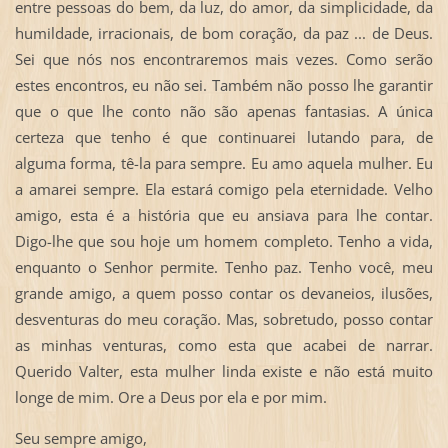
entre pessoas do bem, da luz, do amor, da simplicidade, da
humildade, irracionais, de bom coração, da paz ... de Deus.
Sei que nós nos encontraremos mais vezes. Como serão
estes encontros, eu não sei. Também não posso lhe garantir
que o que lhe conto não são apenas fantasias. A única
certeza que tenho é que continuarei lutando para, de
alguma forma, tê-la para sempre. Eu amo aquela mulher. Eu
a amarei sempre. Ela estará comigo pela eternidade. Velho
amigo, esta é a história que eu ansiava para lhe contar.
Digo-lhe que sou hoje um homem completo. Tenho a vida,
enquanto o Senhor permite. Tenho paz. Tenho você, meu
grande amigo, a quem posso contar os devaneios, ilusões,
desventuras do meu coração. Mas, sobretudo, posso contar
as minhas venturas, como esta que acabei de narrar.
Querido Valter, esta mulher linda existe e não está muito
longe de mim. Ore a Deus por ela e por mim.
Seu sempre amigo,