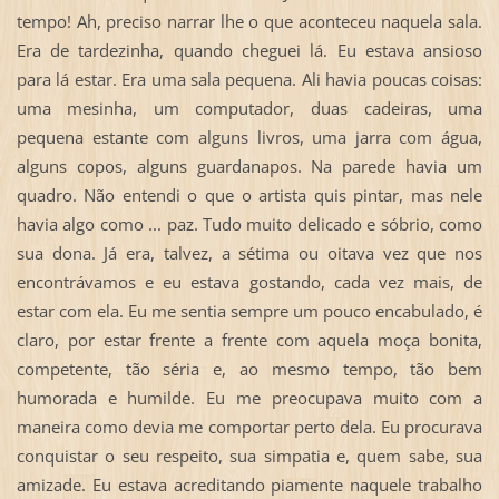
tempo! Ah, preciso narrar lhe o que aconteceu naquela sala.
Era de tardezinha, quando cheguei lá. Eu estava ansioso
para lá estar. Era uma sala pequena. Ali havia poucas coisas:
uma mesinha, um computador, duas cadeiras, uma
pequena estante com alguns livros, uma jarra com água,
alguns copos, alguns guardanapos. Na parede havia um
quadro. Não entendi o que o artista quis pintar, mas nele
havia algo como ... paz. Tudo muito delicado e sóbrio, como
sua dona. Já era, talvez, a sétima ou oitava vez que nos
encontrávamos e eu estava gostando, cada vez mais, de
estar com ela. Eu me sentia sempre um pouco encabulado, é
claro, por estar frente a frente com aquela moça bonita,
competente, tão séria e, ao mesmo tempo, tão bem
humorada e humilde. Eu me preocupava muito com a
maneira como devia me comportar perto dela. Eu procurava
conquistar o seu respeito, sua simpatia e, quem sabe, sua
amizade. Eu estava acreditando piamente naquele trabalho