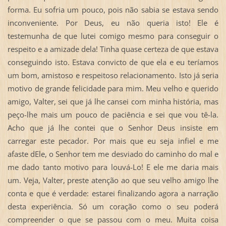
forma. Eu sofria um pouco, pois não sabia se estava sendo
inconveniente. Por Deus, eu não queria isto! Ele é
testemunha de que lutei comigo mesmo para conseguir o
respeito e a amizade dela! Tinha quase certeza de que estava
conseguindo isto. Estava convicto de que ela e eu teríamos
um bom, amistoso e respeitoso relacionamento. Isto já seria
motivo de grande felicidade para mim. Meu velho e querido
amigo, Valter, sei que já lhe cansei com minha história, mas
peço-lhe mais um pouco de paciência e sei que vou tê-la.
Acho que já lhe contei que o Senhor Deus insiste em
carregar este pecador. Por mais que eu seja infiel e me
afaste dEle, o Senhor tem me desviado do caminho do mal e
me dado tanto motivo para louvá-Lo! E ele me daria mais
um. Veja, Valter, preste atenção ao que seu velho amigo lhe
conta e que é verdade: estarei finalizando agora a narração
desta experiência. Só um coração como o seu poderá
compreender o que se passou com o meu. Muita coisa