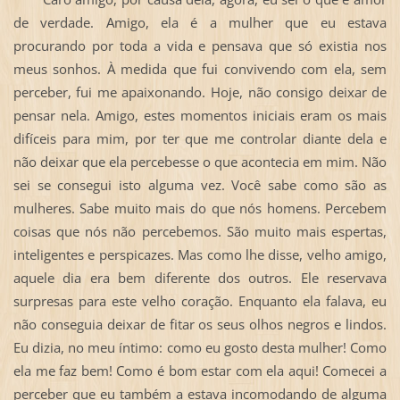
de verdade. Amigo, ela é a mulher que eu estava
procurando por toda a vida e pensava que só existia nos
meus sonhos. À medida que fui convivendo com ela, sem
perceber, fui me apaixonando. Hoje, não consigo deixar de
pensar nela. Amigo, estes momentos iniciais eram os mais
difíceis para mim, por ter que me controlar diante dela e
não deixar que ela percebesse o que acontecia em mim. Não
sei se consegui isto alguma vez. Você sabe como são as
mulheres. Sabe muito mais do que nós homens. Percebem
coisas que nós não percebemos. São muito mais espertas,
inteligentes e perspicazes. Mas como lhe disse, velho amigo,
aquele dia era bem diferente dos outros. Ele reservava
surpresas para este velho coração. Enquanto ela falava, eu
não conseguia deixar de fitar os seus olhos negros e lindos.
Eu dizia, no meu íntimo: como eu gosto desta mulher! Como
ela me faz bem! Como é bom estar com ela aqui! Comecei a
perceber que eu também a estava incomodando de alguma