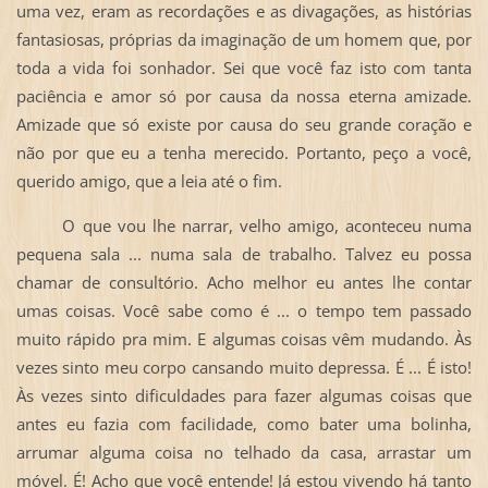
uma vez, eram as recordações e as divagações, as histórias
fantasiosas, próprias da imaginação de um homem que, por
toda a vida foi sonhador. Sei que você faz isto com tanta
paciência e amor só por causa da nossa eterna amizade.
Amizade que só existe por causa do seu grande coração e
não por que eu a tenha merecido. Portanto, peço a você,
querido amigo, que a leia até o fim.
O que vou lhe narrar, velho amigo, aconteceu numa
pequena sala ... numa sala de trabalho. Talvez eu possa
chamar de consultório. Acho melhor eu antes lhe contar
umas coisas. Você sabe como é ... o tempo tem passado
muito rápido pra mim. E algumas coisas vêm mudando. Às
vezes sinto meu corpo cansando muito depressa. É ... É isto!
Às vezes sinto dificuldades para fazer algumas coisas que
antes eu fazia com facilidade, como bater uma bolinha,
arrumar alguma coisa no telhado da casa, arrastar um
móvel. É! Acho que você entende! Já estou vivendo há tanto