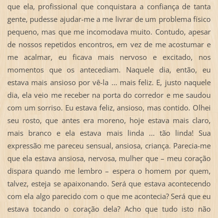
que ela, profissional que conquistara a confiança de tanta
gente, pudesse ajudar-me a me livrar de um problema físico
pequeno, mas que me incomodava muito. Contudo, apesar
de nossos repetidos encontros, em vez de me acostumar e
me acalmar, eu ficava mais nervoso e excitado, nos
momentos que os antecediam. Naquele dia, então, eu
estava mais ansioso por vê-la ... mais feliz. E, justo naquele
dia, ela veio me receber na porta do corredor e me saudou
com um sorriso. Eu estava feliz, ansioso, mas contido. Olhei
seu rosto, que antes era moreno, hoje estava mais claro,
mais branco e ela estava mais linda ... tão linda! Sua
expressão me pareceu sensual, ansiosa, criança. Parecia-me
que ela estava ansiosa, nervosa, mulher que – meu coração
dispara quando me lembro – espera o homem por quem,
talvez, esteja se apaixonando. Será que estava acontecendo
com ela algo parecido com o que me acontecia? Será que eu
estava tocando o coração dela? Acho que tudo isto não