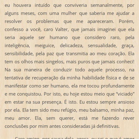
eu houvera intuído que conviveria semanalmente, por
alguns meses, com uma mulher que saberia me ajudar a
resolver os problemas que me apareceram. Porém,
confesso a você, caro Valter, que jamais imaginei que ela
seria aquele ser humano que considero raro, pela
inteligência, meiguice, delicadeza, sensualidade, graça,
sensibilidade, pela paz que transmitia ao meu coração. Ela
tem os olhos mais singelos, mais puros que jamais conheci!
Na sua maneira de conduzir todo aquele processo, na
tentativa de recuperação da minha habilidade física e de se
manifestar como ser humano, ela me tocou profundamente
e me conquistou. Por isto, eu hoje estou meio que “viciado”
em estar na sua presença. É isto. Eu estou sempre ansioso
por ela. Ela tem sido meu refúgio, meu balsamo, minha paz,
meu amor. Ela, sem querer, está me fazendo rever
conclusões por mim antes consideradas já definitivas.
Caro amigo, por causa dela, agora, eu sei o que é amor